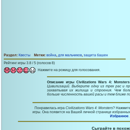
Раздел:
Квесты
Метки:
война
,
для мальчиков
,
защита башен
Рейтинг игры 3.8 / 5 (голосов 8)
Нажмите на рожицу для голосования.
Описание игры Civilizations Wars 4: Monster
Цивилизаций. Выберите одну из трех рас и п
захватывая их жилища и строения. Чем бол
больше численность вашей расы и тем ближе п
Понравилась игра
Civilizations Wars 4: Monsters
? Нажмите
игры. Она появится на Вашей личной странице избранных 
Избранное
.
Сыграйте в похож