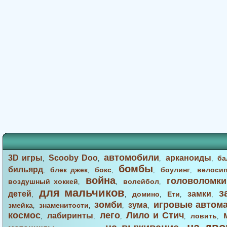
автомобили
3D игры
Scooby Doo
арканоиды
ба
,
,
,
,
бомбы
бильярд
блек джек
бокс
боулинг
велоси
,
,
,
,
,
война
головоломки
воздушный хоккей
волейбол
,
,
,
для мальчиков
з
детей
замки
домино
Ети
,
,
,
,
,
зомби
игровые автом
зума
змейка
знаменитости
,
,
,
,
космос
лего
Лило и Стич
лабиринты
ловить
,
,
,
,
,