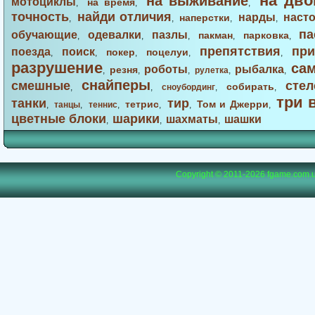
на дво
на выживание
мотоциклы
на время
,
,
,
точность
найди отличия
нарды
наст
наперстки
,
,
,
,
па
обучающие
одевалки
пазлы
пакман
парковка
,
,
,
,
,
препятствия
при
поезда
поиск
покер
поцелуи
,
,
,
,
,
разрушение
са
роботы
рыбалка
резня
,
,
,
рулетка
,
,
снайперы
смешные
стел
собирать
,
,
сноубординг
,
,
три 
танки
тир
тетрис
Том и Джерри
,
танцы
,
теннис
,
,
,
,
цветные блоки
шарики
шахматы
шашки
,
,
,
Copyright © 2011-2026
fgame.com.