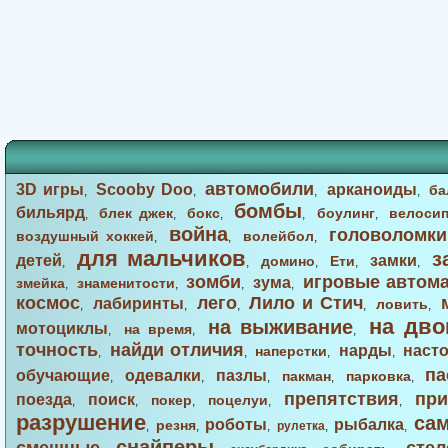
автомобили
3D игры
Scooby Doo
арканоиды
ба
,
,
,
,
бомбы
бильярд
блек джек
бокс
боулинг
велоси
,
,
,
,
,
война
головоломки
воздушный хоккей
волейбол
,
,
,
для мальчиков
з
детей
замки
домино
Ети
,
,
,
,
,
зомби
игровые автом
зума
змейка
знаменитости
,
,
,
,
космос
лего
Лило и Стич
лабиринты
ловить
,
,
,
,
,
на дво
на выживание
мотоциклы
на время
,
,
,
точность
найди отличия
нарды
наст
наперстки
,
,
,
,
па
обучающие
одевалки
пазлы
пакман
парковка
,
,
,
,
,
препятствия
при
поезда
поиск
покер
поцелуи
,
,
,
,
,
разрушение
са
роботы
рыбалка
резня
,
,
,
рулетка
,
,
снайперы