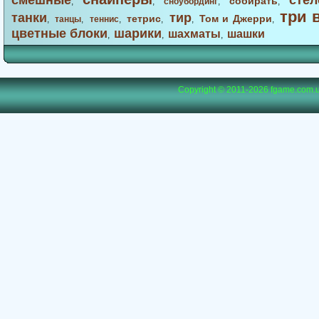
смешные
стел
собирать
,
,
сноубординг
,
,
три 
танки
тир
тетрис
Том и Джерри
,
танцы
,
теннис
,
,
,
,
цветные блоки
шарики
шахматы
шашки
,
,
,
Copyright © 2011-2026
fgame.com.