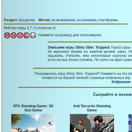
Раздел:
Бродилки
Метки:
на выживание
,
на реакцию
,
платформы
Рейтинг игры 3.7 / 5 (голосов 3)
Нажмите на рожицу для голосования.
Описание игры Slimy Slim: Trapped:
Герой игры
до верхнего этажа на каждом уровне игры. 
прыгать. Учтите, что некоторые кирпичи оч
если на них долго стоять. По пути на верх нуж
Понравилась игра
Slimy Slim: Trapped
? Нажмите на эту
с
появится на Вашей личной странице избранных игр. 
Избранное
.
Сыграйте в похож
FPS Shooting Game: 3D
Anti Terrorist Shooting
Gun Game
Game