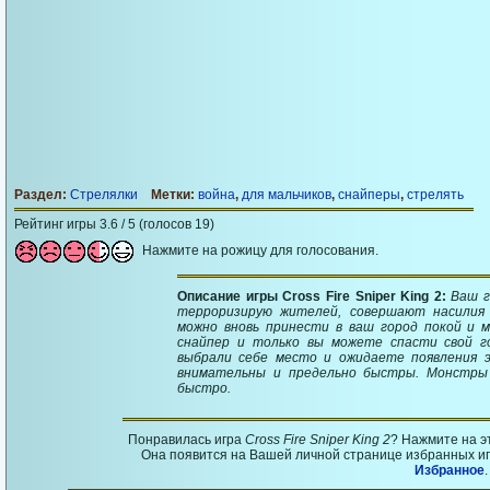
Раздел:
Стрелялки
Метки:
война
,
для мальчиков
,
снайперы
,
стрелять
Рейтинг игры 3.6 / 5 (голосов 19)
Нажмите на рожицу для голосования.
Описание игры Cross Fire Sniper King 2:
Ваш г
терроризирую жителей, совершают насилия 
можно вновь принести в ваш город покой и м
снайпер и только вы можете спасти свой г
выбрали себе место и ожидаете появления 
внимательны и предельно быстры. Монстры 
быстро.
Понравилась игра
Cross Fire Sniper King 2
? Нажмите на э
Она появится на Вашей личной странице избранных игр
Избранное
.