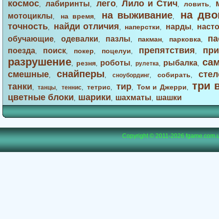
космос
лего
Лило и Стич
лабиринты
ловить
,
,
,
,
,
на дво
на выживание
мотоциклы
на время
,
,
,
точность
найди отличия
нарды
наст
наперстки
,
,
,
,
па
обучающие
одевалки
пазлы
пакман
парковка
,
,
,
,
,
препятствия
при
поезда
поиск
покер
поцелуи
,
,
,
,
,
разрушение
са
роботы
рыбалка
резня
,
,
,
рулетка
,
,
снайперы
смешные
стел
собирать
,
,
сноубординг
,
,
три 
танки
тир
тетрис
Том и Джерри
,
танцы
,
теннис
,
,
,
,
цветные блоки
шарики
шахматы
шашки
,
,
,
Copyright © 2011-2026
fgame.com.