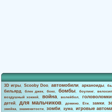
автомобили
3D игры
Scooby Doo
арканоиды
ба
,
,
,
,
бомбы
бильярд
блек джек
бокс
боулинг
велоси
,
,
,
,
,
война
головоломки
воздушный хоккей
волейбол
,
,
,
для мальчиков
з
детей
замки
домино
Ети
,
,
,
,
,
зомби
игровые автом
зума
змейка
знаменитости
,
,
,
,