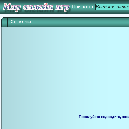
Поиск игр:
Стрелялки
Игра начнется через 25 сек. Кликните дл