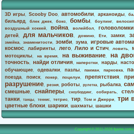
автомобили
3D игры
Scooby Doo
арканоиды
ба
,
,
,
,
бомбы
бильярд
блек джек
бокс
боулинг
велоси
,
,
,
,
,
война
головоломки
воздушный хоккей
волейбол
,
,
,
для мальчиков
з
детей
замки
домино
Ети
,
,
,
,
,
зомби
игровые автом
зума
змейка
знаменитости
,
,
,
,
космос
лего
Лило и Стич
лабиринты
ловить
,
,
,
,
,
на дво
на выживание
мотоциклы
на время
,
,
,
точность
найди отличия
нарды
наст
наперстки
,
,
,
,
па
обучающие
одевалки
пазлы
пакман
парковка
,
,
,
,
,
препятствия
при
поезда
поиск
покер
поцелуи
,
,
,
,
,
разрушение
са
роботы
рыбалка
резня
,
,
,
рулетка
,
,
снайперы
смешные
стел
собирать
,
,
сноубординг
,
,
три 
танки
тир
тетрис
Том и Джерри
,
танцы
,
теннис
,
,
,
,
цветные блоки
шарики
шахматы
шашки
,
,
,
Copyright © 2011-2026
fgame.com.