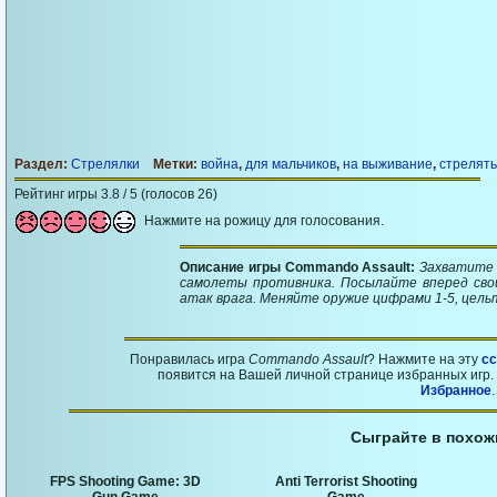
Раздел:
Стрелялки
Метки:
война
,
для мальчиков
,
на выживание
,
стрелять
Рейтинг игры 3.8 / 5 (голосов 26)
Нажмите на рожицу для голосования.
Описание игры Commando Assault:
Захватите 
самолеты противника. Посылайте вперед сво
атак врага. Меняйте оружие цифрами 1-5, цел
Понравилась игра
Commando Assault
? Нажмите на эту
с
появится на Вашей личной странице избранных игр. 
Избранное
.
Сыграйте в похож
FPS Shooting Game: 3D
Anti Terrorist Shooting