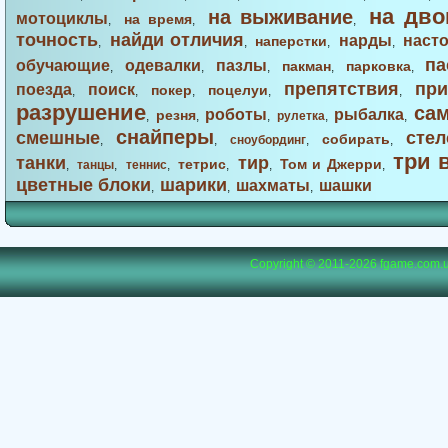
на дво
на выживание
мотоциклы
на время
,
,
,
точность
найди отличия
нарды
наст
наперстки
,
,
,
,
па
обучающие
одевалки
пазлы
пакман
парковка
,
,
,
,
,
препятствия
при
поезда
поиск
покер
поцелуи
,
,
,
,
,
разрушение
са
роботы
рыбалка
резня
,
,
,
рулетка
,
,
снайперы
смешные
стел
собирать
,
,
сноубординг
,
,
три 
танки
тир
тетрис
Том и Джерри
,
танцы
,
теннис
,
,
,
,
цветные блоки
шарики
шахматы
шашки
,
,
,
Copyright © 2011-2026
fgame.com.