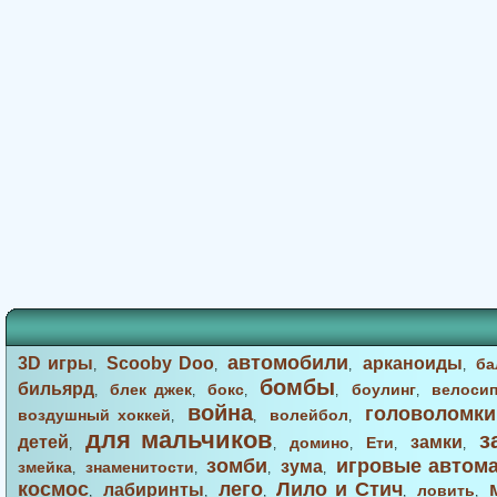
автомобили
3D игры
Scooby Doo
арканоиды
ба
,
,
,
,
бомбы
бильярд
блек джек
бокс
боулинг
велоси
,
,
,
,
,
война
головоломки
воздушный хоккей
волейбол
,
,
,
для мальчиков
з
детей
замки
домино
Ети
,
,
,
,
,
зомби
игровые автом
зума
змейка
знаменитости
,
,
,
,
космос
лего
Лило и Стич
лабиринты
ловить
,
,
,
,
,