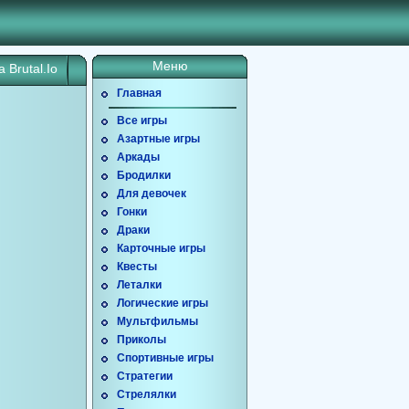
Меню
а Brutal.Io
Главная
Все игры
Азартные игры
Аркады
Бродилки
Для девочек
Гонки
Драки
Карточные игры
Квесты
Леталки
Логические игры
Мультфильмы
Приколы
Спортивные игры
Стратегии
Стрелялки