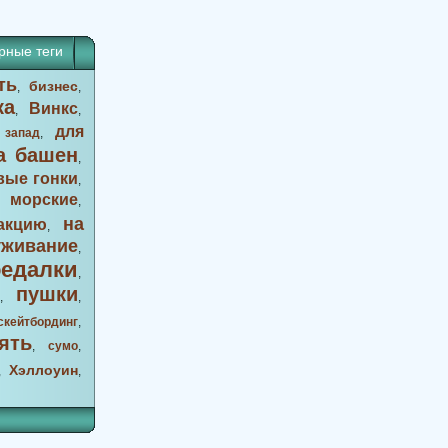
рные теги
ть
бизнес
,
,
ка
Винкс
,
,
для
 запад
,
а башен
,
вые гонки
,
морские
,
,
на
акцию
,
уживание
,
оедалки
,
пушки
,
,
скейтбординг
,
ять
,
сумо
,
Хэллоуин
,
,