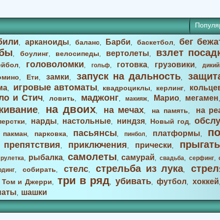
Популя
били
бег бежа
арканоиды
Барби
баланс
баскетбол
,
,
,
,
,
бы
взлет посад
вертолеты
боулинг
велосипеды
,
,
,
,
головоломки
готовка
грузовики
ейбол
,
,
гольф
,
,
,
дикий
запуск на дальность
защит
замки
омино
Ети
,
,
,
,
игровые автоматы
ма
кольце
квадроциклы
керлинг
,
,
,
,
ло и Стич
маджонг
Марио
мегамен
ловить
,
,
,
макияж
,
,
на двоих
живание
на мечах
на ре
на память
,
,
,
,
обсл
нарды
настольные
ниндзя
перстки
Новый год
,
,
,
,
,
п
пасьянсы
платформы
пакман
парковка
,
,
,
,
пинбол
,
,
прыгать
препятствия
приключения
прически
,
,
,
,
самолеты
рыбалка
самурай
,
рулетка
,
,
,
,
свадьба
,
серфинг
,
стрельба из лука
стрел
стелс
собирать
рдинг
,
,
,
,
три в ряд
убивать
футбол
хоккей
Том и Джерри
,
,
,
,
,
маты
шашки
,