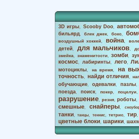
автомо
3D игры
Scooby Doo
,
,
бом
бильярд
блек джек
бокс
,
,
,
война
воздушный хоккей
вол
,
,
для мальчиков
детей
д
,
,
зомби
зу
змейка
знаменитости
,
,
,
космос
лего
Ли
лабиринты
,
,
,
на вы
мотоциклы
на время
,
,
точность
найди отличия
на
,
,
обучающие
одевалки
пазлы
,
,
поезда
поиск
покер
поцелуи
,
,
,
разрушение
роботы
резня
,
,
снайперы
смешные
,
,
сноубо
танки
тир
тетрис
,
танцы
,
теннис
,
,
цветные блоки
шарики
шах
,
,