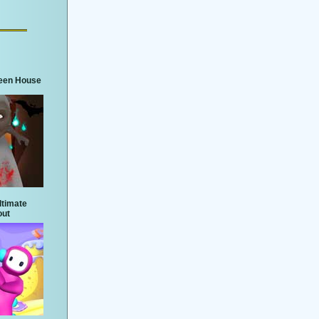
een House
ltimate
ut