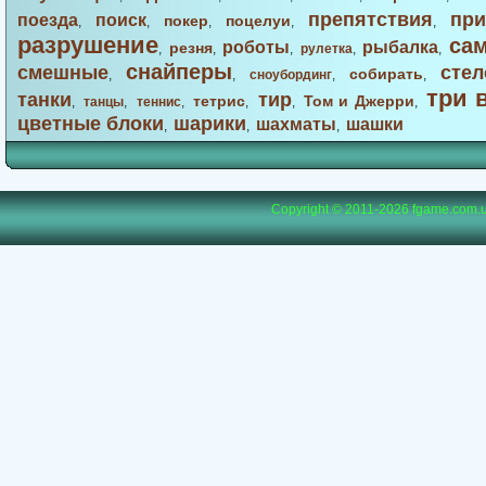
препятствия
при
поезда
поиск
покер
поцелуи
,
,
,
,
,
разрушение
са
роботы
рыбалка
резня
,
,
,
рулетка
,
,
снайперы
смешные
стел
собирать
,
,
сноубординг
,
,
три 
танки
тир
тетрис
Том и Джерри
,
танцы
,
теннис
,
,
,
,
цветные блоки
шарики
шахматы
шашки
,
,
,
Copyright © 2011-2026
fgame.com.