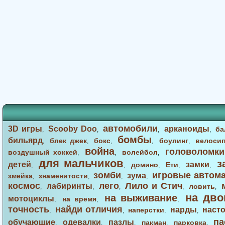
автомобили
3D игры
Scooby Doo
арканоиды
ба
,
,
,
,
бомбы
бильярд
блек джек
бокс
боулинг
велоси
,
,
,
,
,
война
головоломки
воздушный хоккей
волейбол
,
,
,
для мальчиков
з
детей
замки
домино
Ети
,
,
,
,
,
зомби
игровые автом
зума
змейка
знаменитости
,
,
,
,
космос
лего
Лило и Стич
лабиринты
ловить
,
,
,
,
,
на дво
на выживание
мотоциклы
на время
,
,
,
точность
найди отличия
нарды
наст
наперстки
,
,
,
,
па
обучающие
одевалки
пазлы
пакман
парковка
,
,
,
,
,