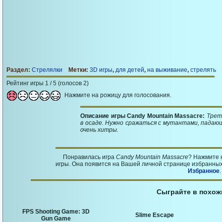
Раздел:
Стрелялки
Метки:
3D игры
,
для детей
,
на выживание
,
стрелять
Рейтинг игры 1 / 5 (голосов 2)
Нажмите на рожицу для голосования.
Описание игры Candy Mountain Massacre:
Трет
в осаде. Нужно сражаться с мутантами, падаю
очень хитры.
Понравилась игра
Candy Mountain Massacre
? Нажмите 
игры. Она появится на Вашей личной странице избранных 
Избранное
.
Сыграйте в похож
FPS Shooting Game: 3D
Slime Escape
Gun Game