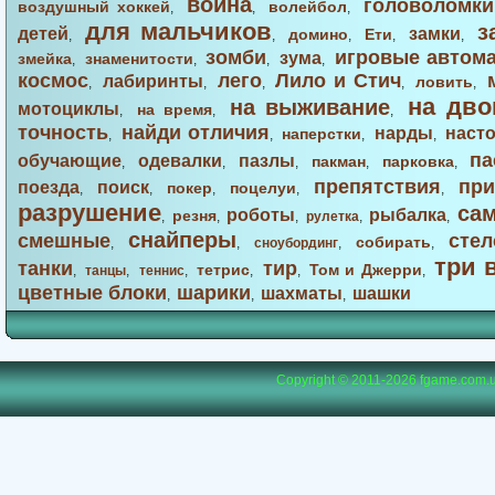
война
головоломки
воздушный хоккей
волейбол
,
,
,
для мальчиков
з
детей
замки
домино
Ети
,
,
,
,
,
зомби
игровые автом
зума
змейка
знаменитости
,
,
,
,
космос
лего
Лило и Стич
лабиринты
ловить
,
,
,
,
,
на дво
на выживание
мотоциклы
на время
,
,
,
точность
найди отличия
нарды
наст
наперстки
,
,
,
,
па
обучающие
одевалки
пазлы
пакман
парковка
,
,
,
,
,
препятствия
при
поезда
поиск
покер
поцелуи
,
,
,
,
,
разрушение
са
роботы
рыбалка
резня
,
,
,
рулетка
,
,
снайперы
смешные
стел
собирать
,
,
сноубординг
,
,
три 
танки
тир
тетрис
Том и Джерри
,
танцы
,
теннис
,
,
,
,
цветные блоки
шарики
шахматы
шашки
,
,
,
Copyright © 2011-2026
fgame.com.