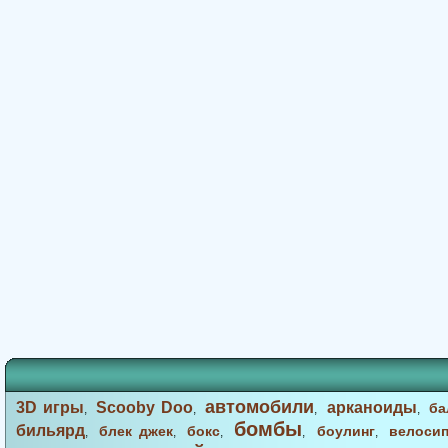
автомобили
3D игры
Scooby Doo
арканоиды
ба
,
,
,
,
бомбы
бильярд
блек джек
бокс
боулинг
велоси
,
,
,
,
,