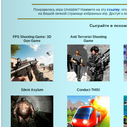
Понравилась игра
Unstable
? Нажмите на эту
ссылку
, чт
на Вашей личной странице избранных игр. Доступ к л
Сыграйте в похож
FPS Shooting Game: 3D
Anti Terrorist Shooting
Gun Game
Game
Silent Asylum
Conduct THIS!