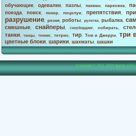
па
обучающие
одевалки
пазлы
пакман
парковка
,
,
,
,
,
препятствия
при
поезда
поиск
покер
поцелуи
,
,
,
,
,
разрушение
са
роботы
рыбалка
резня
,
,
,
рулетка
,
,
снайперы
смешные
стел
собирать
,
,
сноубординг
,
,
три 
танки
тир
тетрис
Том и Джерри
,
танцы
,
теннис
,
,
,
,
цветные блоки
шарики
шахматы
шашки
,
,
,
Copyright © 2011-2026
fgame.com.