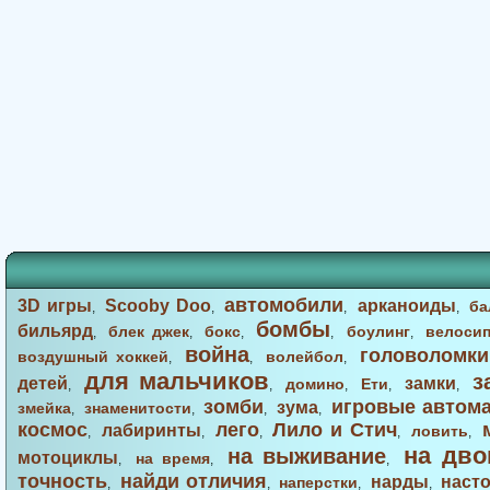
автомобили
3D игры
Scooby Doo
арканоиды
ба
,
,
,
,
бомбы
бильярд
блек джек
бокс
боулинг
велоси
,
,
,
,
,
война
головоломки
воздушный хоккей
волейбол
,
,
,
для мальчиков
з
детей
замки
домино
Ети
,
,
,
,
,
зомби
игровые автом
зума
змейка
знаменитости
,
,
,
,
космос
лего
Лило и Стич
лабиринты
ловить
,
,
,
,
,
на дво
на выживание
мотоциклы
на время
,
,
,
точность
найди отличия
нарды
наст
наперстки
,
,
,
,