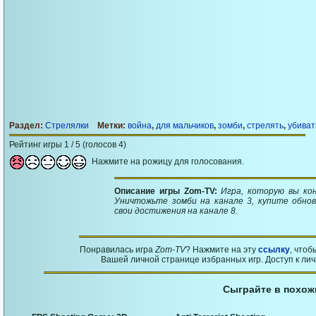
Раздел:
Стрелялки
Метки:
война
,
для мальчиков
,
зомби
,
стрелять
,
убиват
Рейтинг игры 1 / 5 (голосов 4)
Нажмите на рожицу для голосования.
Описание игры Zom-TV:
Игра, которую вы ко
Уничтожьте зомби на канале 3, купите обно
свои достижения на канале 8.
Понравилась игра
Zom-TV
? Нажмите на эту
ссылку
, чтоб
Вашей личной странице избранных игр. Доступ к ли
Сыграйте в похож