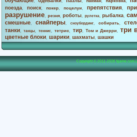
па
обучающие
одевалки
пазлы
пакман
парковка
,
,
,
,
,
препятствия
при
поезда
поиск
покер
поцелуи
,
,
,
,
,
разрушение
са
роботы
рыбалка
резня
,
,
,
рулетка
,
,
снайперы
смешные
стел
собирать
,
,
сноубординг
,
,
три 
танки
тир
тетрис
Том и Джерри
,
танцы
,
теннис
,
,
,
,
цветные блоки
шарики
шахматы
шашки
,
,
,
Copyright © 2011-2026
fgame.com.