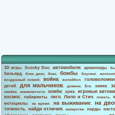
автомобили
3D игры
Scooby Doo
арканоиды
ба
,
,
,
,
бомбы
бильярд
блек джек
бокс
боулинг
велоси
,
,
,
,
,
война
головоломки
воздушный хоккей
волейбол
,
,
,
для мальчиков
з
детей
замки
домино
Ети
,
,
,
,
,
зомби
игровые автом
зума
змейка
знаменитости
,
,
,
,
космос
лего
Лило и Стич
лабиринты
ловить
,
,
,
,
,
на дво
на выживание
мотоциклы
на время
,
,
,
точность
найди отличия
нарды
наст
наперстки
,
,
,
,