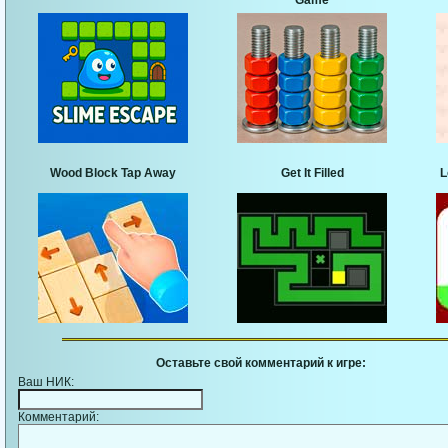
Game
Wood Block Tap Away
Get It Filled
L
Оставьте свой комментарий к игре:
Ваш НИК:
Комментарий: