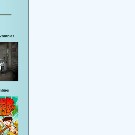
3 Zombies
mbies