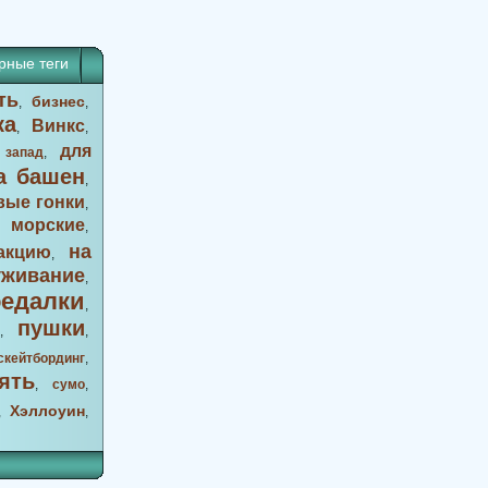
рные теги
ть
бизнес
,
,
ка
Винкс
,
,
для
 запад
,
а башен
,
вые гонки
,
морские
,
,
на
акцию
,
уживание
,
оедалки
,
пушки
,
,
скейтбординг
,
ять
,
сумо
,
Хэллоуин
,
,