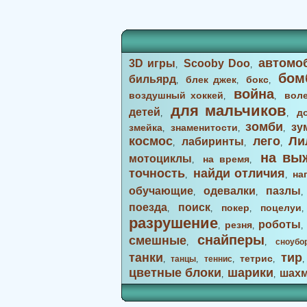
автомо
3D игры
Scooby Doo
,
,
бом
бильярд
блек джек
бокс
,
,
,
война
воздушный хоккей
вол
,
,
для мальчиков
детей
д
,
,
зомби
зу
змейка
знаменитости
,
,
,
космос
лего
Ли
лабиринты
,
,
,
на вы
мотоциклы
на время
,
,
точность
найди отличия
на
,
,
обучающие
одевалки
пазлы
,
,
поезда
поиск
покер
поцелуи
,
,
,
разрушение
роботы
резня
,
,
снайперы
смешные
,
,
сноубо
танки
тир
тетрис
,
танцы
,
теннис
,
,
цветные блоки
шарики
шах
,
,