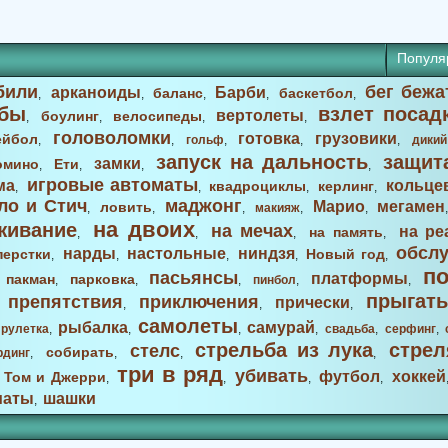
Популя
били
бег бежа
арканоиды
Барби
баланс
баскетбол
,
,
,
,
,
бы
взлет посад
вертолеты
боулинг
велосипеды
,
,
,
,
головоломки
готовка
грузовики
ейбол
,
,
гольф
,
,
,
дикий
запуск на дальность
защит
замки
омино
Ети
,
,
,
,
игровые автоматы
ма
кольце
квадроциклы
керлинг
,
,
,
,
ло и Стич
маджонг
Марио
мегамен
ловить
,
,
,
макияж
,
,
на двоих
живание
на мечах
на ре
на память
,
,
,
,
обсл
нарды
настольные
ниндзя
перстки
Новый год
,
,
,
,
,
п
пасьянсы
платформы
пакман
парковка
,
,
,
,
пинбол
,
,
прыгать
препятствия
приключения
прически
,
,
,
,
самолеты
рыбалка
самурай
,
рулетка
,
,
,
,
свадьба
,
серфинг
,
стрельба из лука
стрел
стелс
собирать
рдинг
,
,
,
,
три в ряд
убивать
футбол
хоккей
Том и Джерри
,
,
,
,
,
маты
шашки
,