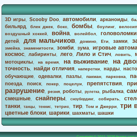
автомобили
3D игры
Scooby Doo
арканоиды
ба
,
,
,
,
бомбы
бильярд
блек джек
бокс
боулинг
велоси
,
,
,
,
,
война
головоломки
воздушный хоккей
волейбол
,
,
,
для мальчиков
з
детей
замки
домино
Ети
,
,
,
,
,
зомби
игровые автом
зума
змейка
знаменитости
,
,
,
,
космос
лего
Лило и Стич
лабиринты
ловить
,
,
,
,
,
на дво
на выживание
мотоциклы
на время
,
,
,
точность
найди отличия
нарды
наст
наперстки
,
,
,
,
па
обучающие
одевалки
пазлы
пакман
парковка
,
,
,
,
,
препятствия
при
поезда
поиск
покер
поцелуи
,
,
,
,
,
разрушение
са
роботы
рыбалка
резня
,
,
,
рулетка
,
,
снайперы
смешные
стел
собирать
,
,
сноубординг
,
,
три 
танки
тир
тетрис
Том и Джерри
,
танцы
,
теннис
,
,
,
,
цветные блоки
шарики
шахматы
шашки
,
,
,