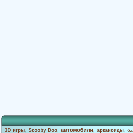
автомобили
3D игры
Scooby Doo
арканоиды
ба
,
,
,
,