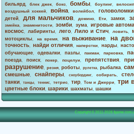
бомбы
бильярд
блек джек
бокс
боулинг
велоси
,
,
,
,
,
война
головоломки
воздушный хоккей
волейбол
,
,
,
для мальчиков
з
детей
замки
домино
Ети
,
,
,
,
,
зомби
игровые автом
зума
змейка
знаменитости
,
,
,
,
космос
лего
Лило и Стич
лабиринты
ловить
,
,
,
,
,
на дво
на выживание
мотоциклы
на время
,
,
,
точность
найди отличия
нарды
наст
наперстки
,
,
,
,
па
обучающие
одевалки
пазлы
пакман
парковка
,
,
,
,
,
препятствия
при
поезда
поиск
покер
поцелуи
,
,
,
,
,
разрушение
са
роботы
рыбалка
резня
,
,
,
рулетка
,
,
снайперы
смешные
стел
собирать
,
,
сноубординг
,
,
три 
танки
тир
тетрис
Том и Джерри
,
танцы
,
теннис
,
,
,
,
цветные блоки
шарики
шахматы
шашки
,
,
,
Copyright © 2011-2026
fgame.com.