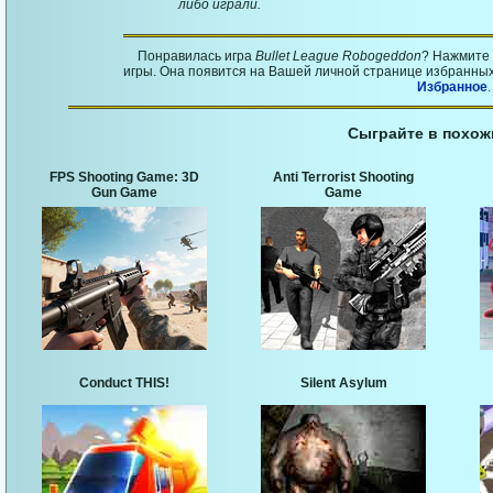
либо играли.
Понравилась игра
Bullet League Robogeddon
? Нажмите 
игры. Она появится на Вашей личной странице избранных 
Избранное
.
Сыграйте в похож
FPS Shooting Game: 3D
Anti Terrorist Shooting
Gun Game
Game
Conduct THIS!
Silent Asylum