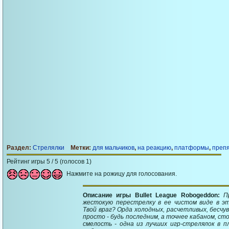
Раздел:
Стрелялки
Метки:
для мальчиков
,
на реакцию
,
платформы
,
преп
Рейтинг игры 5 / 5 (голосов 1)
Нажмите на рожицу для голосования.
Описание игры Bullet League Robogeddon:
П
жестокую перестрелку в ее чистом виде в эт
Твой враг? Орда холодных, расчетливых, бесчу
просто - будь последним, а точнее кабаном, ст
смелость - одна из лучших игр-стрелялок в 