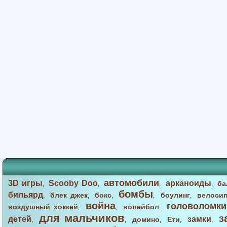
автомобили
3D игры
Scooby Doo
арканоиды
ба
,
,
,
,
бомбы
бильярд
блек джек
бокс
боулинг
велоси
,
,
,
,
,
война
головоломки
воздушный хоккей
волейбол
,
,
,
для мальчиков
з
детей
замки
домино
Ети
,
,
,
,
,