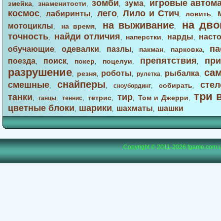
зомби
игровые автом
зума
змейка
знаменитости
,
,
,
,
космос
лего
Лило и Стич
лабиринты
ловить
,
,
,
,
,
на дво
на выживание
мотоциклы
на время
,
,
,
точность
найди отличия
нарды
наст
наперстки
,
,
,
,
па
обучающие
одевалки
пазлы
пакман
парковка
,
,
,
,
,
препятствия
при
поезда
поиск
покер
поцелуи
,
,
,
,
,
разрушение
са
роботы
рыбалка
резня
,
,
,
рулетка
,
,
снайперы
смешные
стел
собирать
,
,
сноубординг
,
,
три 
танки
тир
тетрис
Том и Джерри
,
танцы
,
теннис
,
,
,
,
цветные блоки
шарики
шахматы
шашки
,
,
,
Copyright © 2011-2026
fgame.com.