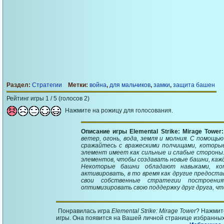
Раздел:
Стратегии
Метки:
война
,
для мальчиков
,
замки
,
защита башен
Рейтинг игры 1 / 5 (голосов 2)
Нажмите на рожицу для голосования.
Описание игры Elemental Strike: Mirage Tower
ветер, огонь, вода, земля и молния. С помощ
сражайтесь с вражескими полчищами, которы
элемент имеет как сильные и слабые стороны
элементов, чтобы создавать новые башни, каж
Некоторые башни обладают навыками, к
активировать, в то время как другие предост
свои собственные стратегии построени
оптимизировать свою поддержку друг друга, ч
Понравилась игра
Elemental Strike: Mirage Tower
? Нажмит
игры. Она появится на Вашей личной странице избранных 