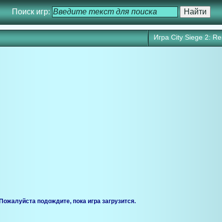
Поиск игр:
Игра City Siege 2: Re
ся через 25 сек. Кликните для запуска игры прямо сейчас.