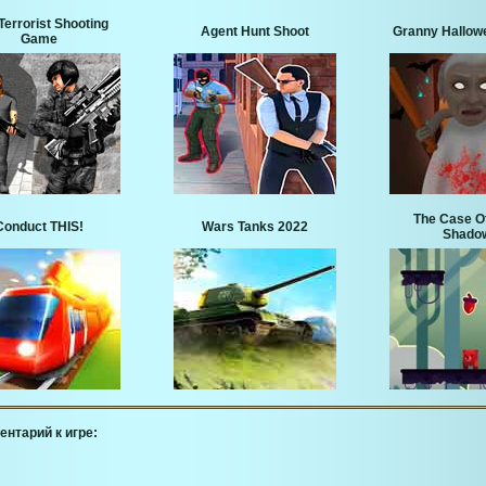
Terrorist Shooting
Agent Hunt Shoot
Granny Hallow
Game
The Case O
Conduct THIS!
Wars Tanks 2022
Shado
ентарий к игре: