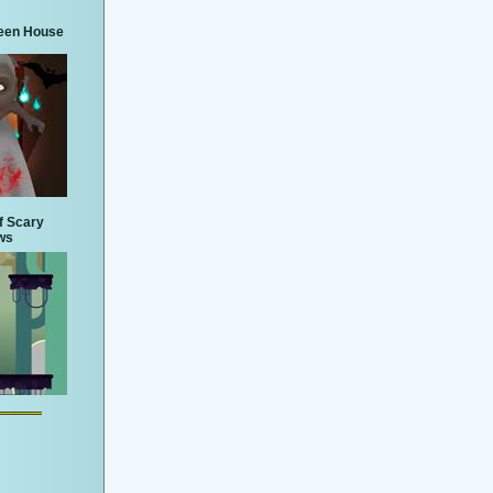
een House
f Scary
ws