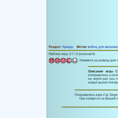
Раздел:
Аркады
Метки:
война
,
для мальчик
Рейтинг игры 3.7 / 5 (голосов 6)
Нажмите на рожицу для 
Описание игры Ci
отправились в отпу
на этот раз они 
новый вызов для ва
Понравилась игра
City Siege
Она появится на Вашей л