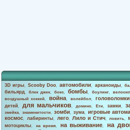
автомобили
3D игры
Scooby Doo
арканоиды
ба
,
,
,
,
бомбы
бильярд
блек джек
бокс
боулинг
велоси
,
,
,
,
,
война
головоломки
воздушный хоккей
волейбол
,
,
,
для мальчиков
з
детей
замки
домино
Ети
,
,
,
,
,
зомби
игровые автом
зума
змейка
знаменитости
,
,
,
,
космос
лего
Лило и Стич
лабиринты
ловить
,
,
,
,
,
на дво
на выживание
мотоциклы
на время
,
,
,