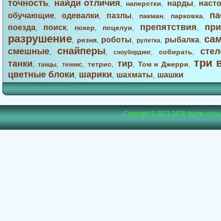
точность
найди отличия
нарды
наст
наперстки
,
,
,
,
па
обучающие
одевалки
пазлы
пакман
парковка
,
,
,
,
,
препятствия
при
поезда
поиск
покер
поцелуи
,
,
,
,
,
разрушение
са
роботы
рыбалка
резня
,
,
,
рулетка
,
,
снайперы
смешные
стел
собирать
,
,
сноубординг
,
,
три 
танки
тир
тетрис
Том и Джерри
,
танцы
,
теннис
,
,
,
,
цветные блоки
шарики
шахматы
шашки
,
,
,
Copyright © 2011-2026
fgame.com.