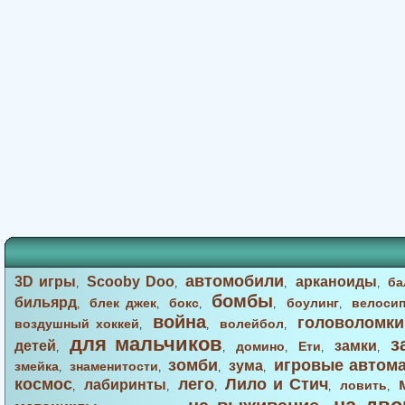
автомобили
3D игры
Scooby Doo
арканоиды
ба
,
,
,
,
бомбы
бильярд
блек джек
бокс
боулинг
велоси
,
,
,
,
,
война
головоломки
воздушный хоккей
волейбол
,
,
,
для мальчиков
з
детей
замки
домино
Ети
,
,
,
,
,
зомби
игровые автом
зума
змейка
знаменитости
,
,
,
,
космос
лего
Лило и Стич
лабиринты
ловить
,
,
,
,
,