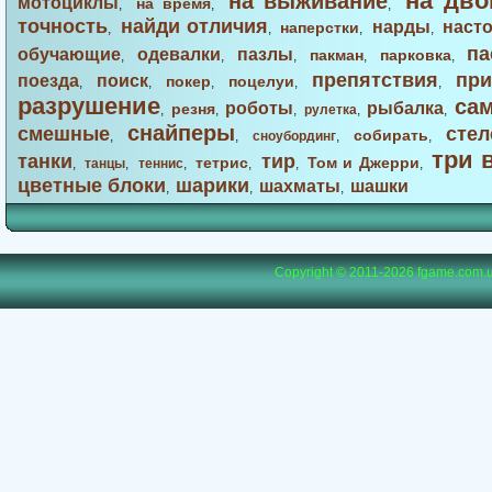
на дво
на выживание
мотоциклы
на время
,
,
,
точность
найди отличия
нарды
наст
наперстки
,
,
,
,
па
обучающие
одевалки
пазлы
пакман
парковка
,
,
,
,
,
препятствия
при
поезда
поиск
покер
поцелуи
,
,
,
,
,
разрушение
са
роботы
рыбалка
резня
,
,
,
рулетка
,
,
снайперы
смешные
стел
собирать
,
,
сноубординг
,
,
три 
танки
тир
тетрис
Том и Джерри
,
танцы
,
теннис
,
,
,
,
цветные блоки
шарики
шахматы
шашки
,
,
,
Copyright © 2011-2026
fgame.com.