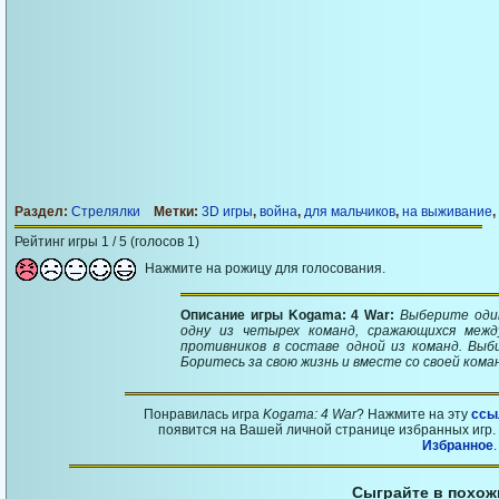
Раздел:
Стрелялки
Метки:
3D игры
,
война
,
для мальчиков
,
на выживание
,
Рейтинг игры 1 / 5 (голосов 1)
Нажмите на рожицу для голосования.
Описание игры Kogama: 4 War:
Выберите оди
одну из четырех команд, сражающихся межд
противников в составе одной из команд. Выб
Боритесь за свою жизнь и вместе со своей ком
Понравилась игра
Kogama: 4 War
? Нажмите на эту
ссы
появится на Вашей личной странице избранных игр. 
Избранное
.
Сыграйте в похож