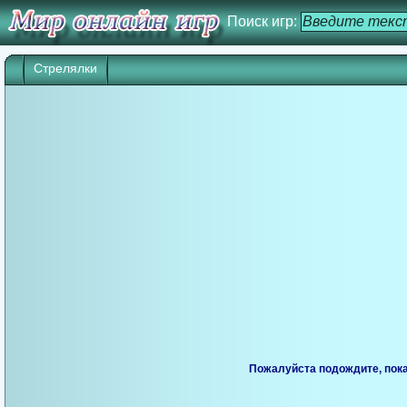
Поиск игр:
Стрелялки
Игра начнется через 25 сек. Кликните дл