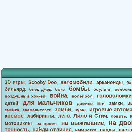
автомобили
3D игры
Scooby Doo
арканоиды
ба
,
,
,
,
бомбы
бильярд
блек джек
бокс
боулинг
велоси
,
,
,
,
,
война
головоломки
воздушный хоккей
волейбол
,
,
,
для мальчиков
з
детей
замки
домино
Ети
,
,
,
,
,
зомби
игровые автом
зума
змейка
знаменитости
,
,
,
,
космос
лего
Лило и Стич
лабиринты
ловить
,
,
,
,
,
на дво
на выживание
мотоциклы
на время
,
,
,
точность
найди отличия
нарды
наст
наперстки
,
,
,
,