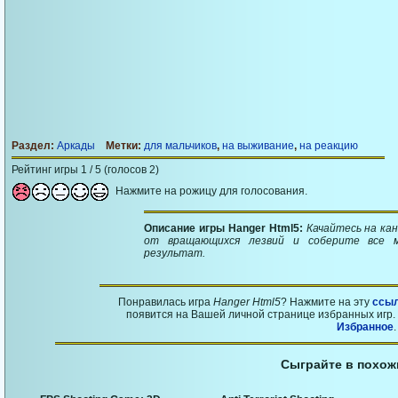
Раздел:
Аркады
Метки:
для мальчиков
,
на выживание
,
на реакцию
Рейтинг игры 1 / 5 (голосов 2)
Нажмите на рожицу для голосования.
Описание игры Hanger Html5:
Качайтесь на ка
от вращающихся лезвий и соберите все 
результат.
Понравилась игра
Hanger Html5
? Нажмите на эту
ссы
появится на Вашей личной странице избранных игр. 
Избранное
.
Сыграйте в похож