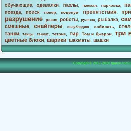
па
обучающие
одевалки
пазлы
пакман
парковка
,
,
,
,
,
препятствия
при
поезда
поиск
покер
поцелуи
,
,
,
,
,
разрушение
са
роботы
рыбалка
резня
,
,
,
рулетка
,
,
снайперы
смешные
стел
собирать
,
,
сноубординг
,
,
три 
танки
тир
тетрис
Том и Джерри
,
танцы
,
теннис
,
,
,
,
цветные блоки
шарики
шахматы
шашки
,
,
,
Copyright © 2011-2026
fgame.com.