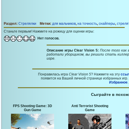
Раздел:
Стрелялки
Метки:
для мальчиков
,
на точность
,
снайперы
,
стреля
Станьте первым! Нажмите на рожицу для оценки игры:
Нет голосов.
Описание игры Clear Vision 5:
После того как 
работали уборщиком, вы решили стать киллеро
игре.
Понравилась игра
Clear Vision 5
? Нажмите на эту
ссы
появится на Вашей личной странице избранных игр. 
Избранное
.
Сыграйте в похож
FPS Shooting Game: 3D
Anti Terrorist Shooting
Gun Game
Game