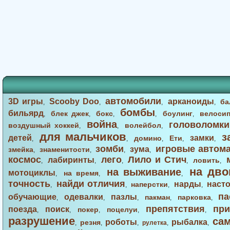
автомобили
3D игры
Scooby Doo
арканоиды
ба
,
,
,
,
бомбы
бильярд
блек джек
бокс
боулинг
велоси
,
,
,
,
,
война
головоломки
воздушный хоккей
волейбол
,
,
,
для мальчиков
з
детей
замки
домино
Ети
,
,
,
,
,
зомби
игровые автом
зума
змейка
знаменитости
,
,
,
,
космос
лего
Лило и Стич
лабиринты
ловить
,
,
,
,
,
на дво
на выживание
мотоциклы
на время
,
,
,
точность
найди отличия
нарды
наст
наперстки
,
,
,
,
па
обучающие
одевалки
пазлы
пакман
парковка
,
,
,
,
,
препятствия
при
поезда
поиск
покер
поцелуи
,
,
,
,
,
разрушение
са
роботы
рыбалка
резня
,
,
,
рулетка
,
,