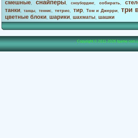
снайперы
смешные
стел
собирать
,
,
сноубординг
,
,
три 
танки
тир
тетрис
Том и Джерри
,
танцы
,
теннис
,
,
,
,
цветные блоки
шарики
шахматы
шашки
,
,
,
Copyright © 2011-2026
fgame.com.