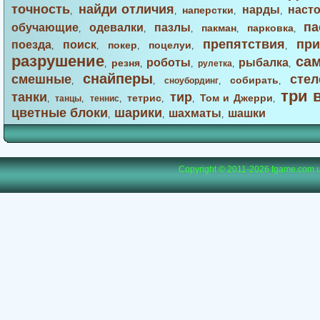
точность
найди отличия
нарды
наст
наперстки
,
,
,
,
па
обучающие
одевалки
пазлы
пакман
парковка
,
,
,
,
,
препятствия
при
поезда
поиск
покер
поцелуи
,
,
,
,
,
разрушение
са
роботы
рыбалка
резня
,
,
,
рулетка
,
,
снайперы
смешные
стел
собирать
,
,
сноубординг
,
,
три 
танки
тир
тетрис
Том и Джерри
,
танцы
,
теннис
,
,
,
,
цветные блоки
шарики
шахматы
шашки
,
,
,
Copyright © 2011-2026
fgame.com.