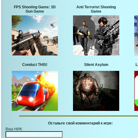
FPS Shooting Game: 3D
Anti Terrorist Shooting
Gun Game
Game
Conduct THIS!
Silent Asylum
L
Оставьте свой комментарий к игре:
Ваш НИК: