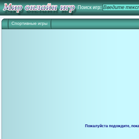
Поиск игр:
Спортивные игры
Игра начнется через 25 сек. Кликните дл