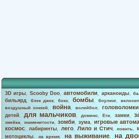
автомобили
3D игры
Scooby Doo
арканоиды
ба
,
,
,
,
бомбы
бильярд
блек джек
бокс
боулинг
велоси
,
,
,
,
,
война
головоломки
воздушный хоккей
волейбол
,
,
,
для мальчиков
з
детей
замки
домино
Ети
,
,
,
,
,
зомби
игровые автом
зума
змейка
знаменитости
,
,
,
,
космос
лего
Лило и Стич
лабиринты
ловить
,
,
,
,
,
на дво
на выживание
мотоциклы
на время
,
,
,