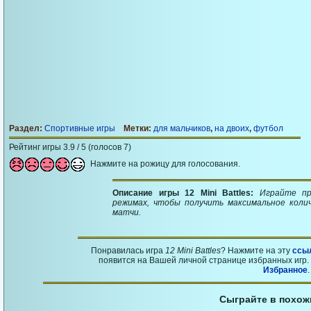
Раздел:
Спортивные игры
Метки:
для мальчиков
,
на двоих
,
футбол
Рейтинг игры 3.9 / 5 (голосов 7)
Нажмите на рожицу для голосования.
Описание игры 12 Mini Battles:
Играйте пр
режимах, чтобы получить максимальное коли
матчи.
Понравилась игра
12 Mini Battles
? Нажмите на эту
ссы
появится на Вашей личной странице избранных игр. 
Избранное
.
Сыграйте в похож