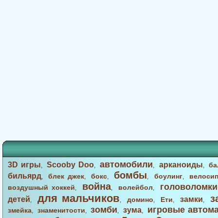
автомобили
3D игры
Scooby Doo
арканоиды
ба
,
,
,
,
бомбы
бильярд
блек джек
бокс
боулинг
велоси
,
,
,
,
,
война
головоломки
воздушный хоккей
волейбол
,
,
,
для мальчиков
з
детей
замки
домино
Ети
,
,
,
,
,
зомби
игровые автом
зума
змейка
знаменитости
,
,
,
,