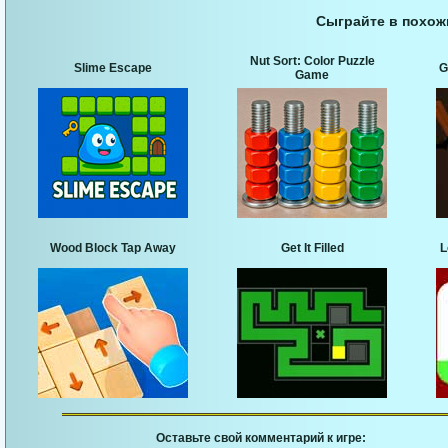
Сыграйте в похож
Nut Sort: Color Puzzle
Slime Escape
G
Game
Wood Block Tap Away
Get It Filled
L
Оставьте свой комментарий к игре: