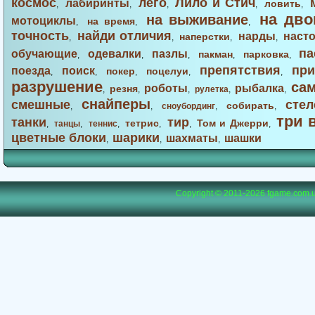
космос
лего
Лило и Стич
лабиринты
ловить
,
,
,
,
,
на дво
на выживание
мотоциклы
на время
,
,
,
точность
найди отличия
нарды
наст
наперстки
,
,
,
,
па
обучающие
одевалки
пазлы
пакман
парковка
,
,
,
,
,
препятствия
при
поезда
поиск
покер
поцелуи
,
,
,
,
,
разрушение
са
роботы
рыбалка
резня
,
,
,
рулетка
,
,
снайперы
смешные
стел
собирать
,
,
сноубординг
,
,
три 
танки
тир
тетрис
Том и Джерри
,
танцы
,
теннис
,
,
,
,
цветные блоки
шарики
шахматы
шашки
,
,
,
Copyright © 2011-2026
fgame.com.