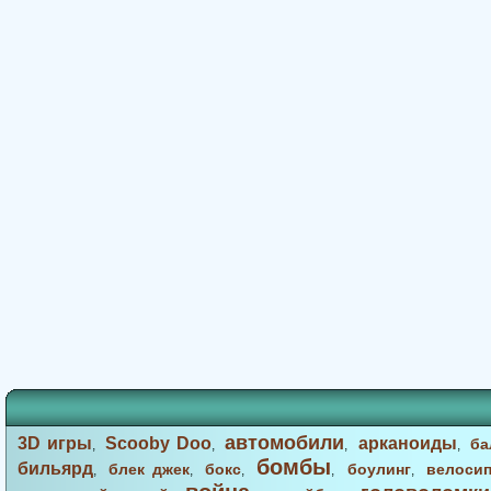
автомобили
3D игры
Scooby Doo
арканоиды
ба
,
,
,
,
бомбы
бильярд
блек джек
бокс
боулинг
велоси
,
,
,
,
,