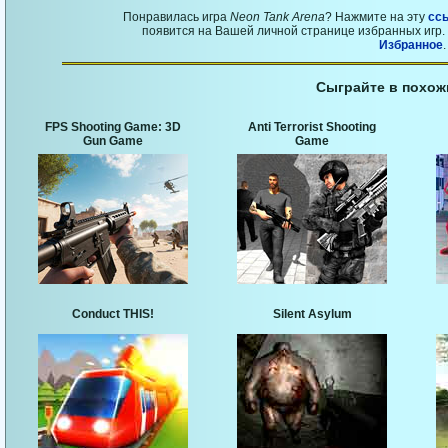
Понравилась игра
Neon Tank Arena
? Нажмите на эту
сс
появится на Вашей личной странице избранных игр. 
Избранное
.
Сыграйте в похож
FPS Shooting Game: 3D
Anti Terrorist Shooting
Gun Game
Game
Conduct THIS!
Silent Asylum