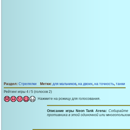
Раздел:
Стрелялки
Метки:
для мальчиков
,
на двоих
,
на точность
,
танки
Рейтинг игры 4 / 5 (голосов 2)
Нажмите на рожицу для голосования.
Описание игры Neon Tank Arena:
Собирайте 
противника в этой одиночной или многопользо