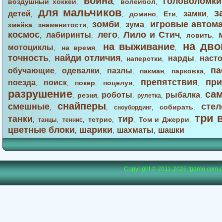
война
головоломки
воздушный хоккей
волейбол
,
,
,
для мальчиков
з
детей
замки
домино
Ети
,
,
,
,
,
зомби
игровые автом
зума
змейка
знаменитости
,
,
,
,
космос
лего
Лило и Стич
лабиринты
ловить
,
,
,
,
,
на дво
на выживание
мотоциклы
на время
,
,
,
точность
найди отличия
нарды
наст
наперстки
,
,
,
,
па
обучающие
одевалки
пазлы
пакман
парковка
,
,
,
,
,
препятствия
при
поезда
поиск
покер
поцелуи
,
,
,
,
,
разрушение
са
роботы
рыбалка
резня
,
,
,
рулетка
,
,
снайперы
смешные
стел
собирать
,
,
сноубординг
,
,
три 
танки
тир
тетрис
Том и Джерри
,
танцы
,
теннис
,
,
,
,
цветные блоки
шарики
шахматы
шашки
,
,
,
Copyright © 2011-2026
fgame.com.