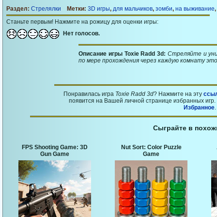
Раздел:
Стрелялки
Метки:
3D игры
,
для мальчиков
,
зомби
,
на выживание
Станьте первым! Нажмите на рожицу для оценки игры:
Нет голосов.
Описание игры Toxie Radd 3d:
Стреляйте и ун
по мере прохождения через каждую комнату эт
Понравилась игра
Toxie Radd 3d
? Нажмите на эту
ссы
появится на Вашей личной странице избранных игр. 
Избранное
.
Сыграйте в похож
FPS Shooting Game: 3D
Nut Sort: Color Puzzle
Gun Game
Game