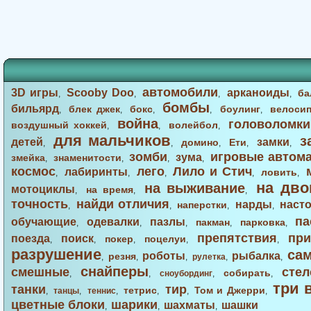
автомобили
3D игры
Scooby Doo
арканоиды
ба
,
,
,
,
бомбы
бильярд
блек джек
бокс
боулинг
велоси
,
,
,
,
,
война
головоломки
воздушный хоккей
волейбол
,
,
,
для мальчиков
з
детей
замки
домино
Ети
,
,
,
,
,
зомби
игровые автом
зума
змейка
знаменитости
,
,
,
,
космос
лего
Лило и Стич
лабиринты
ловить
,
,
,
,
,
на дво
на выживание
мотоциклы
на время
,
,
,
точность
найди отличия
нарды
наст
наперстки
,
,
,
,
па
обучающие
одевалки
пазлы
пакман
парковка
,
,
,
,
,
препятствия
при
поезда
поиск
покер
поцелуи
,
,
,
,
,
разрушение
са
роботы
рыбалка
резня
,
,
,
рулетка
,
,
снайперы
смешные
стел
собирать
,
,
сноубординг
,
,
три 
танки
тир
тетрис
Том и Джерри
,
танцы
,
теннис
,
,
,
,
цветные блоки
шарики
шахматы
шашки
,
,
,