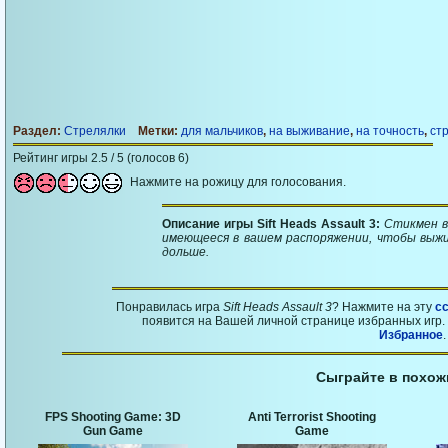
Раздел:
Стрелялки
Метки:
для мальчиков
,
на выживание
,
на точность
,
ст
Рейтинг игры 2.5 / 5 (голосов 6)
Нажмите на рожицу для голосования.
Описание игры Sift Heads Assault 3:
Стикмен в
имеющееся в вашем распоряжении, чтобы выжи
дольше.
Понравилась игра
Sift Heads Assault 3
? Нажмите на эту
с
появится на Вашей личной странице избранных игр. 
Избранное
.
Сыграйте в похож
FPS Shooting Game: 3D
Anti Terrorist Shooting
Gun Game
Game