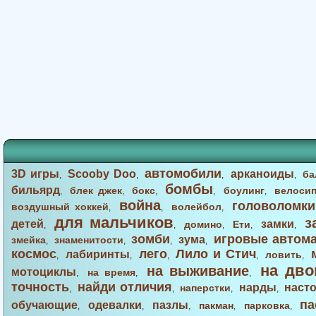
автомобили
3D игры
Scooby Doo
арканоиды
ба
,
,
,
,
бомбы
бильярд
блек джек
бокс
боулинг
велоси
,
,
,
,
,
война
головоломки
воздушный хоккей
волейбол
,
,
,
для мальчиков
з
детей
замки
домино
Ети
,
,
,
,
,
зомби
игровые автом
зума
змейка
знаменитости
,
,
,
,
космос
лего
Лило и Стич
лабиринты
ловить
,
,
,
,
,
на дво
на выживание
мотоциклы
на время
,
,
,
точность
найди отличия
нарды
наст
наперстки
,
,
,
,
па
обучающие
одевалки
пазлы
пакман
парковка
,
,
,
,
,