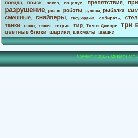
препятствия
при
поезда
поиск
покер
поцелуи
,
,
,
,
,
разрушение
са
роботы
рыбалка
резня
,
,
,
рулетка
,
,
снайперы
смешные
стел
собирать
,
,
сноубординг
,
,
три 
танки
тир
тетрис
Том и Джерри
,
танцы
,
теннис
,
,
,
,
цветные блоки
шарики
шахматы
шашки
,
,
,
Copyright © 2011-2026
fgame.com.