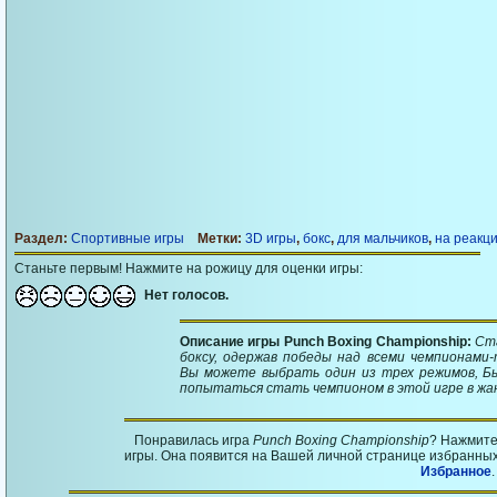
Раздел:
Спортивные игры
Метки:
3D игры
,
бокс
,
для мальчиков
,
на реакц
Станьте первым! Нажмите на рожицу для оценки игры:
Нет голосов.
Описание игры Punch Boxing Championship:
Ст
боксу, одержав победы над всеми чемпионами-
Вы можете выбрать один из трех режимов, Бы
попытаться стать чемпионом в этой игре в жа
Понравилась игра
Punch Boxing Championship
? Нажмите
игры. Она появится на Вашей личной странице избранных 
Избранное
.