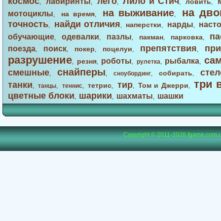
космос
лего
Лило и Стич
лабиринты
ловить
,
,
,
,
,
на дво
на выживание
мотоциклы
на время
,
,
,
точность
найди отличия
нарды
наст
наперстки
,
,
,
,
па
обучающие
одевалки
пазлы
пакман
парковка
,
,
,
,
,
препятствия
при
поезда
поиск
покер
поцелуи
,
,
,
,
,
разрушение
са
роботы
рыбалка
резня
,
,
,
рулетка
,
,
снайперы
смешные
стел
собирать
,
,
сноубординг
,
,
три 
танки
тир
тетрис
Том и Джерри
,
танцы
,
теннис
,
,
,
,
цветные блоки
шарики
шахматы
шашки
,
,
,
Copyright © 2011-2026
fgame.com.