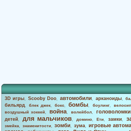
автомобили
3D игры
Scooby Doo
арканоиды
ба
,
,
,
,
бомбы
бильярд
блек джек
бокс
боулинг
велоси
,
,
,
,
,
война
головоломки
воздушный хоккей
волейбол
,
,
,
для мальчиков
з
детей
замки
домино
Ети
,
,
,
,
,
зомби
игровые автом
зума
змейка
знаменитости
,
,
,
,