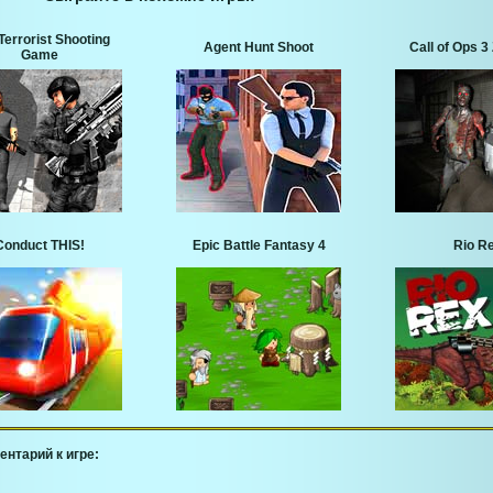
Terrorist Shooting
Agent Hunt Shoot
Call of Ops 
Game
Conduct THIS!
Epic Battle Fantasy 4
Rio R
ентарий к игре: