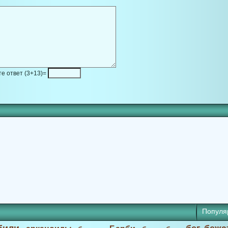
е ответ (3+13)=
Популя