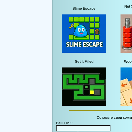
Nut 
Slime Escape
Get It Filled
Wood
Оставьте свой комм
Ваш НИК: