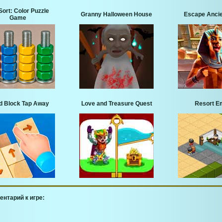
Sort: Color Puzzle
Granny Halloween House
Escape Ancie
Game
 Block Tap Away
Love and Treasure Quest
Resort E
ентарий к игре: