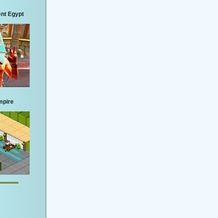
nt Egypt
mpire