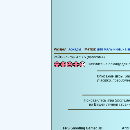
Раздел:
Аркады
Метки:
для мальчиков
,
на 
Рейтинг игры 4.5 / 5 (голосов 4)
Нажмите на рожицу для 
Описание игры Sho
участки, преодоле
Понравилась игра
Short Life
на Вашей личной страни
FPS Shooting Game: 3D
Anti 