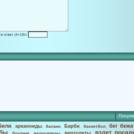
е ответ (4+19)=
Популя
били
бег бежа
арканоиды
Барби
баланс
баскетбол
,
,
,
,
,
бы
взлет посад
вертолеты
боулинг
велосипеды
,
,
,
,