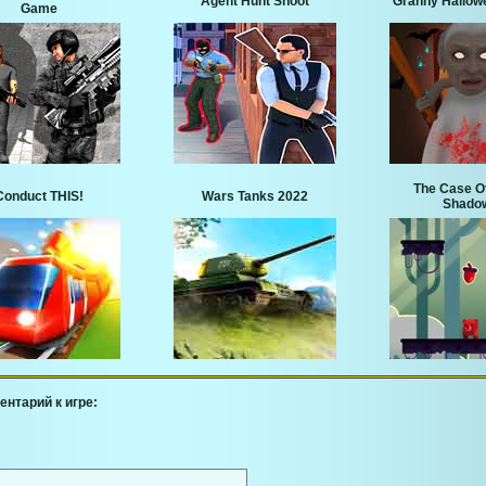
Agent Hunt Shoot
Granny Hallow
Game
The Case O
Conduct THIS!
Wars Tanks 2022
Shado
ентарий к игре: