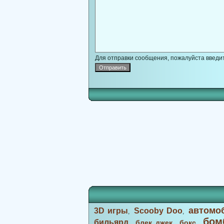
Для отправки сообщения, пожалуйста введит
автомо
3D игры
Scooby Doo
,
,
бом
бильярд
блек джек
бокс
,
,
,