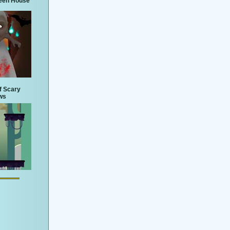
een House
f Scary
ws