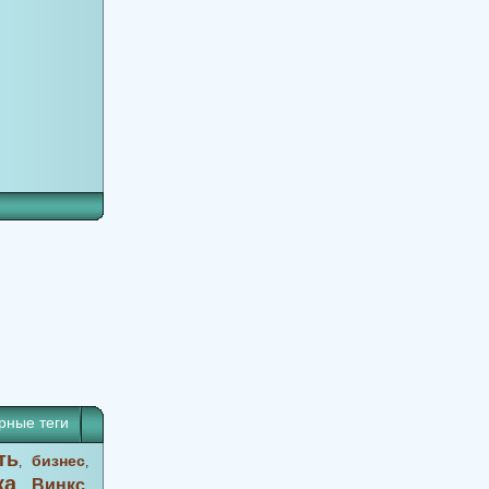
рные теги
ть
бизнес
,
,
ка
Винкс
,
,