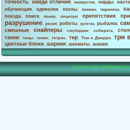
точность
найди отличия
нарды
наст
наперстки
,
,
,
,
па
обучающие
одевалки
пазлы
пакман
парковка
,
,
,
,
,
препятствия
при
поезда
поиск
покер
поцелуи
,
,
,
,
,
разрушение
са
роботы
рыбалка
резня
,
,
,
рулетка
,
,
снайперы
смешные
стел
собирать
,
,
сноубординг
,
,
три 
танки
тир
тетрис
Том и Джерри
,
танцы
,
теннис
,
,
,
,
цветные блоки
шарики
шахматы
шашки
,
,
,
Copyright © 2011-2026
fgame.com.