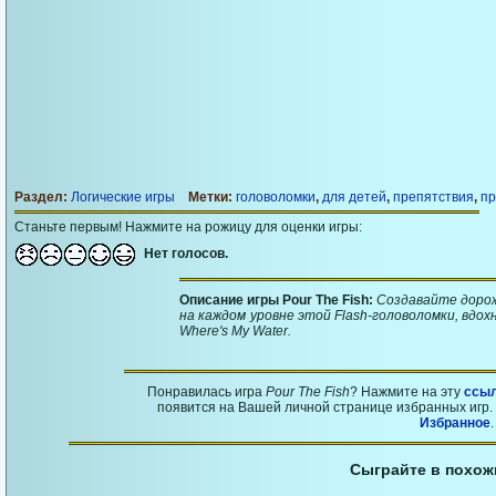
Раздел:
Логические игры
Метки:
головоломки
,
для детей
,
препятствия
,
пр
Станьте первым! Нажмите на рожицу для оценки игры:
Нет голосов.
Описание игры Pour The Fish:
Создавайте дорож
на каждом уровне этой Flash-головоломки, вдо
Where's My Water.
Понравилась игра
Pour The Fish
? Нажмите на эту
ссы
появится на Вашей личной странице избранных игр. 
Избранное
.
Сыграйте в похож