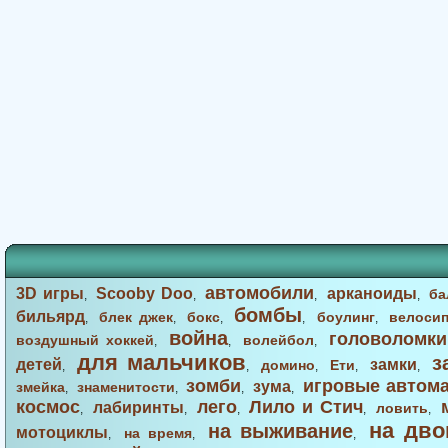
автомобили
3D игры
Scooby Doo
арканоиды
ба
,
,
,
,
бомбы
бильярд
блек джек
бокс
боулинг
велоси
,
,
,
,
,
война
головоломки
воздушный хоккей
волейбол
,
,
,
для мальчиков
з
детей
замки
домино
Ети
,
,
,
,
,
зомби
игровые автом
зума
змейка
знаменитости
,
,
,
,
космос
лего
Лило и Стич
лабиринты
ловить
,
,
,
,
,
на дво
на выживание
мотоциклы
на время
,
,
,