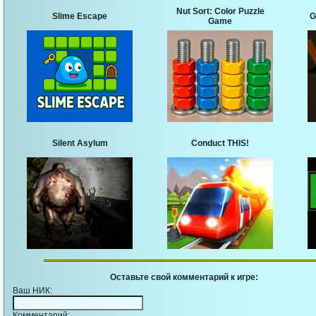
Nut Sort: Color Puzzle
Slime Escape
G
Game
Silent Asylum
Conduct THIS!
Оставьте свой комментарий к игре:
Ваш НИК:
Комментарий: