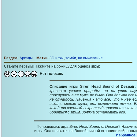
Раздел:
Аркады
Метки:
3D игры
,
зомби
,
на выживание
Станьте первым! Нажмите на рожицу для оценки игры:
Нет голосов.
Описание игры Siren Head Sound of Despair
красивом уголке природы, но на утро слу
проснулась, а ее мужа не было! Она должна его 
не случилось. Надежда - это все, что у нее е
искать своего мужа, она встречает нечто. 
какой-то военный секретный проект или кака
бороться с этим, должна остановить его.
Понравилась игра
Siren Head Sound of Despair
? Нажмите
игры. Она появится на Вашей личной странице избранных 
Избранное
.