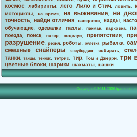
,
,
,
,
космос
лего
Лило и Стич
лабиринты
ловить
,
,
,
,
,
на дво
на выживание
мотоциклы
на время
,
,
,
точность
найди отличия
нарды
наст
наперстки
,
,
,
,
па
обучающие
одевалки
пазлы
пакман
парковка
,
,
,
,
,
препятствия
при
поезда
поиск
покер
поцелуи
,
,
,
,
,
разрушение
са
роботы
рыбалка
резня
,
,
,
рулетка
,
,
снайперы
смешные
стел
собирать
,
,
сноубординг
,
,
три 
танки
тир
тетрис
Том и Джерри
,
танцы
,
теннис
,
,
,
,
цветные блоки
шарики
шахматы
шашки
,
,
,
Copyright © 2011-2026
fgame.com.