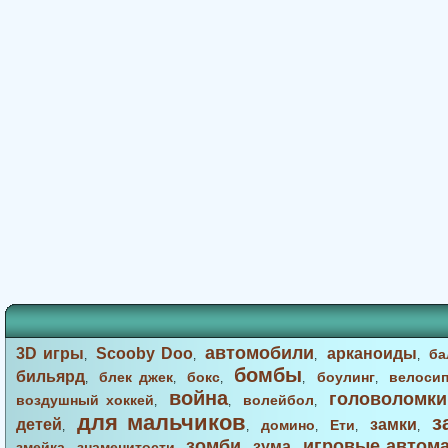
автомобили
3D игры
Scooby Doo
арканоиды
ба
,
,
,
,
бомбы
бильярд
блек джек
бокс
боулинг
велоси
,
,
,
,
,
война
головоломки
воздушный хоккей
волейбол
,
,
,
для мальчиков
з
детей
замки
домино
Ети
,
,
,
,
,
зомби
игровые автом
зума
змейка
знаменитости