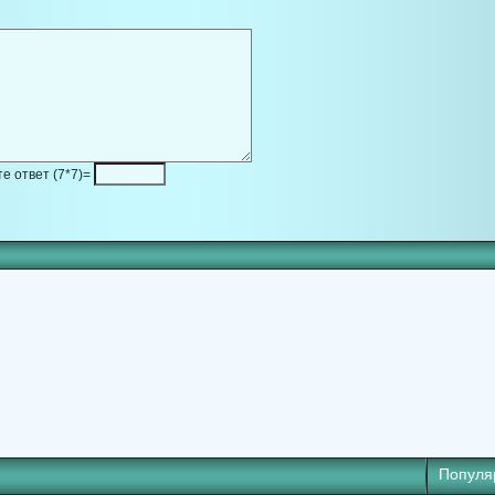
е ответ (7*7)=
Популя