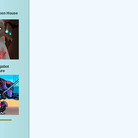
een House
gabot
ure