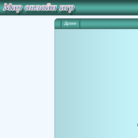
Драки
Игра начнет