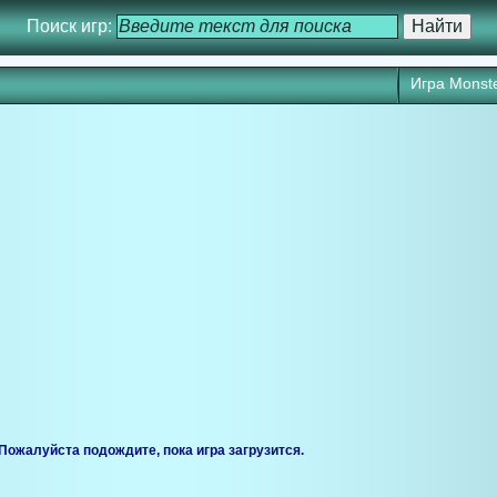
Поиск игр:
Игра Monste
ся через 25 сек. Кликните для запуска игры прямо сейчас.