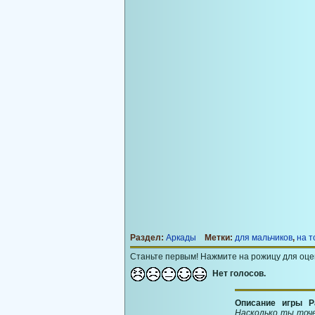
Раздел:
Аркады
Метки:
для мальчиков
,
на т
Станьте первым! Нажмите на рожицу для оце
Нет голосов.
Описание игры P
Насколько ты точе