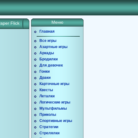
Меню
aper Flick
Главная
Все игры
Азартные игры
Аркады
Бродилки
Для девочек
Гонки
Драки
Карточные игры
Квесты
Леталки
Логические игры
Мультфильмы
Приколы
Спортивные игры
Стратегии
Стрелялки