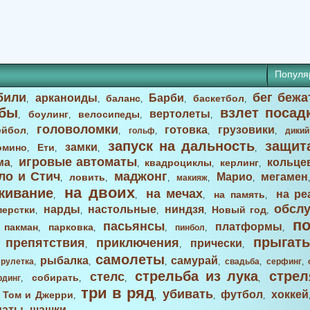
Популя
били
бег бежа
арканоиды
Барби
баланс
баскетбол
,
,
,
,
,
бы
взлет посад
вертолеты
боулинг
велосипеды
,
,
,
,
головоломки
готовка
грузовики
ейбол
,
,
гольф
,
,
,
дикий
запуск на дальность
защит
замки
омино
Ети
,
,
,
,
игровые автоматы
ма
кольце
квадроциклы
керлинг
,
,
,
,
ло и Стич
маджонг
Марио
мегамен
ловить
,
,
,
макияж
,
,
на двоих
живание
на мечах
на ре
на память
,
,
,
,
обсл
нарды
настольные
ниндзя
перстки
Новый год
,
,
,
,
,
п
пасьянсы
платформы
пакман
парковка
,
,
,
,
пинбол
,
,
прыгать
препятствия
приключения
прически
,
,
,
,
самолеты
рыбалка
самурай
,
рулетка
,
,
,
,
свадьба
,
серфинг
,
стрельба из лука
стрел
стелс
собирать
рдинг
,
,
,
,
три в ряд
убивать
футбол
хоккей
Том и Джерри
,
,
,
,
,
маты
шашки