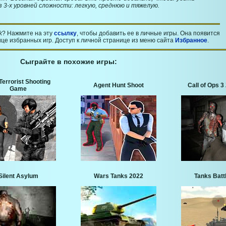
 3-х уровней сложности: легкую, среднюю и тяжелую.
k
? Нажмите на эту
ссылку
, чтобы добавить ее в личные игры. Она появится
це избранных игр. Доступ к личной странице из меню сайта
Избранное
.
Сыграйте в похожие игры:
Terrorist Shooting
Agent Hunt Shoot
Call of Ops 
Game
Silent Asylum
Wars Tanks 2022
Tanks Batt