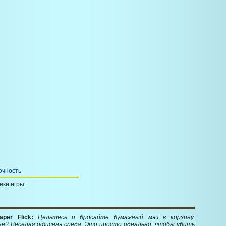
очность
нки игры:
aper Flick:
Цельтесь и бросайте бумажный мяч в корзину.
н? Веселая офисная среда. Это просто идеально, чтобы убить