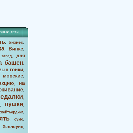
рные теги
ть
бизнес
,
,
ка
Винкс
,
,
для
 запад
,
а башен
,
вые гонки
,
морские
,
,
на
акцию
,
уживание
,
оедалки
,
пушки
,
,
скейтбординг
,
ять
,
сумо
,
Хэллоуин
,
,