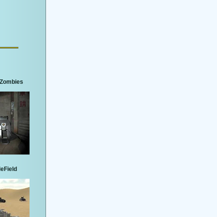
3 Zombies
leField