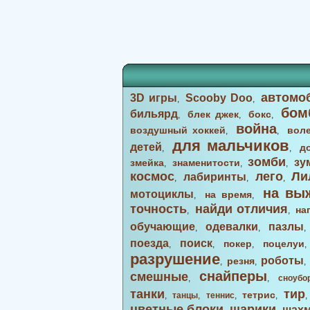
автомо
3D игры
Scooby Doo
,
,
бом
бильярд
блек джек
бокс
,
,
,
война
воздушный хоккей
вол
,
,
для мальчиков
детей
д
,
,
зомби
зу
змейка
знаменитости
,
,
,
космос
лего
Ли
лабиринты
,
,
,
на вы
мотоциклы
на время
,
,
точность
найди отличия
на
,
,
обучающие
одевалки
пазлы
,
,
поезда
поиск
покер
поцелуи
,
,
,
разрушение
роботы
резня
,
,
снайперы
смешные
,
,
сноубо
танки
тир
тетрис
,
танцы
,
теннис
,
,
цветные блоки
шарики
шах