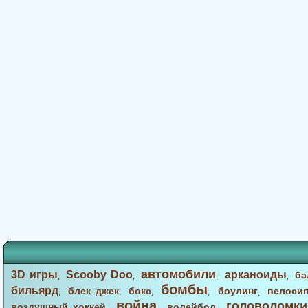
автомобили
3D игры
Scooby Doo
арканоиды
ба
,
,
,
,
бомбы
бильярд
блек джек
бокс
боулинг
велоси
,
,
,
,
,
война
головоломки
воздушный хоккей
волейбол
,
,
,