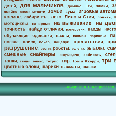
для мальчиков
з
детей
замки
домино
Ети
,
,
,
,
,
зомби
игровые автом
зума
змейка
знаменитости
,
,
,
,
космос
лего
Лило и Стич
лабиринты
ловить
,
,
,
,
,
на дво
на выживание
мотоциклы
на время
,
,
,
точность
найди отличия
нарды
наст
наперстки
,
,
,
,
па
обучающие
одевалки
пазлы
пакман
парковка
,
,
,
,
,
препятствия
при
поезда
поиск
покер
поцелуи
,
,
,
,
,
разрушение
са
роботы
рыбалка
резня
,
,
,
рулетка
,
,
снайперы
смешные
стел
собирать
,
,
сноубординг
,
,
три 
танки
тир
тетрис
Том и Джерри
,
танцы
,
теннис
,
,
,
,
цветные блоки
шарики
шахматы
шашки
,
,
,
Copyright © 2011-2026
fgame.com.