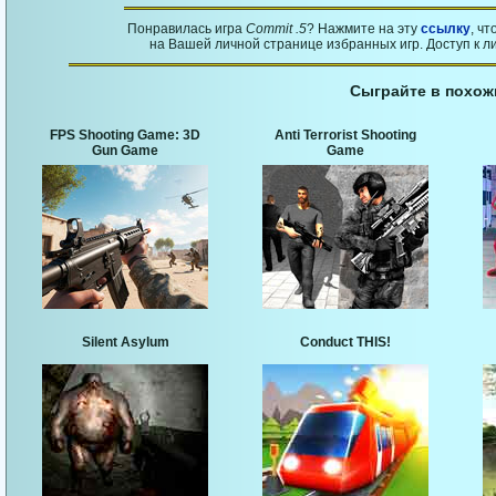
Понравилась игра
Commit .5
? Нажмите на эту
ссылку
, ч
на Вашей личной странице избранных игр. Доступ к л
Сыграйте в похож
FPS Shooting Game: 3D
Anti Terrorist Shooting
Gun Game
Game
Silent Asylum
Conduct THIS!