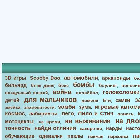
автомобили
3D игры
Scooby Doo
арканоиды
ба
,
,
,
,
бомбы
бильярд
блек джек
бокс
боулинг
велоси
,
,
,
,
,
война
головоломки
воздушный хоккей
волейбол
,
,
,
для мальчиков
з
детей
замки
домино
Ети
,
,
,
,
,
зомби
игровые автом
зума
змейка
знаменитости
,
,
,
,
космос
лего
Лило и Стич
лабиринты
ловить
,
,
,
,
,
на дво
на выживание
мотоциклы
на время
,
,
,
точность
найди отличия
нарды
наст
наперстки
,
,
,
,
па
обучающие
одевалки
пазлы
пакман
парковка
,
,
,
,
,