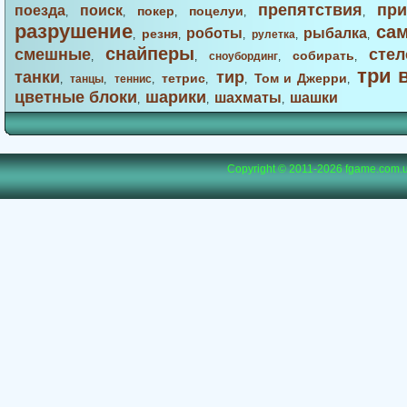
препятствия
при
поезда
поиск
покер
поцелуи
,
,
,
,
,
разрушение
са
роботы
рыбалка
резня
,
,
,
рулетка
,
,
снайперы
смешные
стел
собирать
,
,
сноубординг
,
,
три 
танки
тир
тетрис
Том и Джерри
,
танцы
,
теннис
,
,
,
,
цветные блоки
шарики
шахматы
шашки
,
,
,
Copyright © 2011-2026
fgame.com.