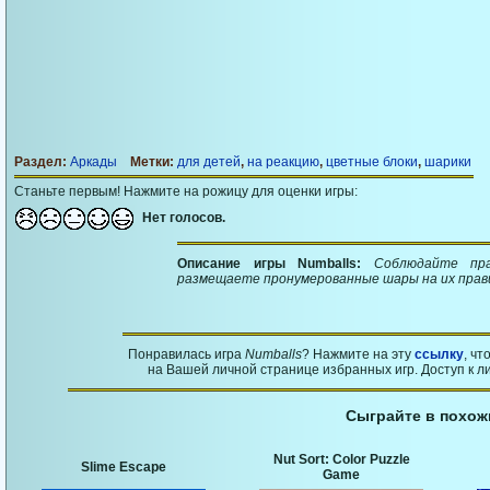
Раздел:
Аркады
Метки:
для детей
,
на реакцию
,
цветные блоки
,
шарики
Станьте первым! Нажмите на рожицу для оценки игры:
Нет голосов.
Описание игры Numballs:
Соблюдайте пра
размещаете пронумерованные шары на их прав
Понравилась игра
Numballs
? Нажмите на эту
ссылку
, чт
на Вашей личной странице избранных игр. Доступ к л
Сыграйте в похож
Nut Sort: Color Puzzle
Slime Escape
Game