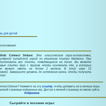
ки
,
для детей
голосования.
Birds Connect Deluxe:
Это классическая игра-головоломка,
пулярной китайской игрой по удалению плитки Маджонг. При
уничтожить все плитки, появляющиеся на доске. Вы можете
овые плитки друг с другом, чтобы исключить обе, в которых
ние может иметь не более 2 витков. В этой игре 15
вней. Завершите уровень до истечения срока, чтобы получить
онус.
onnect Deluxe
? Нажмите на эту
ссылку
, чтобы добавить ее в личные игры.
ичной странице избранных игр. Доступ к личной странице из меню сайта
Избранное
.
Сыграйте в похожие игры: