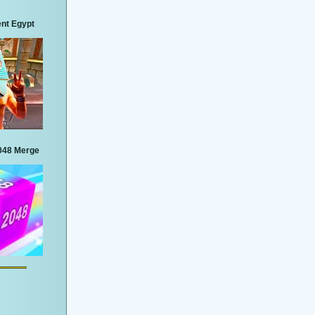
nt Egypt
048 Merge