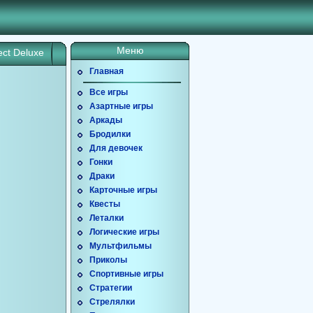
Меню
ect Deluxe
Главная
Все игры
Азартные игры
Аркады
Бродилки
Для девочек
Гонки
Драки
Карточные игры
Квесты
Леталки
Логические игры
Мультфильмы
Приколы
Спортивные игры
Стратегии
Стрелялки