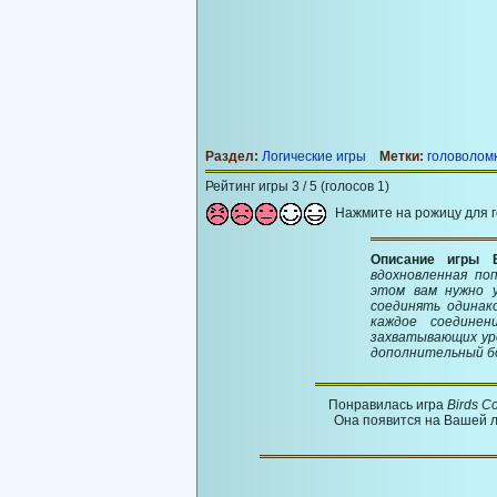
Раздел:
Логические игры
Метки:
головолом
Рейтинг игры 3 / 5 (голосов 1)
Нажмите на рожицу для 
Описание игры 
вдохновленная по
этом вам нужно 
соединять одинак
каждое соедине
захватывающих уро
дополнительный б
Понравилась игра
Birds C
Она появится на Вашей л