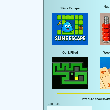
Nut 
Slime Escape
Get It Filled
Wood
Оставьте свой комм
Ваш НИК: