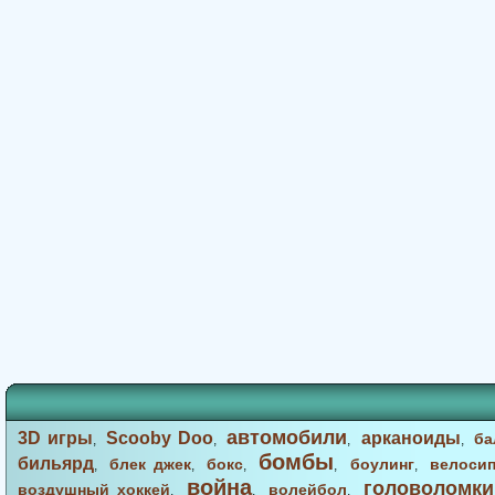
автомобили
3D игры
Scooby Doo
арканоиды
ба
,
,
,
,
бомбы
бильярд
блек джек
бокс
боулинг
велоси
,
,
,
,
,
война
головоломки
воздушный хоккей
волейбол
,
,
,