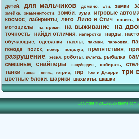
для мальчиков
з
детей
замки
домино
Ети
,
,
,
,
,
зомби
игровые автом
зума
змейка
знаменитости
,
,
,
,
космос
лего
Лило и Стич
лабиринты
ловить
,
,
,
,
,
на дво
на выживание
мотоциклы
на время
,
,
,
точность
найди отличия
нарды
наст
наперстки
,
,
,
,
па
обучающие
одевалки
пазлы
пакман
парковка
,
,
,
,
,
препятствия
при
поезда
поиск
покер
поцелуи
,
,
,
,
,
разрушение
са
роботы
рыбалка
резня
,
,
,
рулетка
,
,
снайперы
смешные
стел
собирать
,
,
сноубординг
,
,
три 
танки
тир
тетрис
Том и Джерри
,
танцы
,
теннис
,
,
,
,
цветные блоки
шарики
шахматы
шашки
,
,
,
Copyright © 2011-2026
fgame.com.