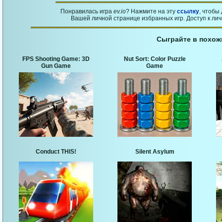
Понравилась игра
ev.io
? Нажмите на эту
ссылку
, чтобы
Вашей личной странице избранных игр. Доступ к ли
Сыграйте в похож
FPS Shooting Game: 3D
Nut Sort: Color Puzzle
Gun Game
Game
Conduct THIS!
Silent Asylum