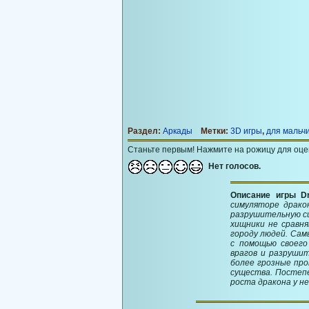
Раздел:
Аркады
Метки:
3D игры
,
для мальч
Станьте первым! Нажмите на рожицу для оце
Нет голосов.
Описание игры Dr
симуляторе драко
разрушительную си
хищники не сравн
городу людей. Сам
с помощью своего
врагов и разруши
более грозные про
существа. Постепе
роста дракона у не