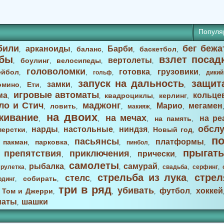
Популя
били
бег бежа
арканоиды
Барби
баланс
баскетбол
,
,
,
,
,
бы
взлет посад
вертолеты
боулинг
велосипеды
,
,
,
,
головоломки
готовка
грузовики
ейбол
,
,
гольф
,
,
,
дикий
запуск на дальность
защит
замки
омино
Ети
,
,
,
,
игровые автоматы
ма
кольце
квадроциклы
керлинг
,
,
,
,
ло и Стич
маджонг
Марио
мегамен
ловить
,
,
,
макияж
,
,
на двоих
живание
на мечах
на ре
на память
,
,
,
,
обсл
нарды
настольные
ниндзя
перстки
Новый год
,
,
,
,
,
п
пасьянсы
платформы
пакман
парковка
,
,
,
,
пинбол
,
,
прыгать
препятствия
приключения
прически
,
,
,
,
самолеты
рыбалка
самурай
,
рулетка
,
,
,
,
свадьба
,
серфинг
,
стрельба из лука
стрел
стелс
собирать
рдинг
,
,
,
,
три в ряд
убивать
футбол
хоккей
Том и Джерри
,
,
,
,
,
маты
шашки
,