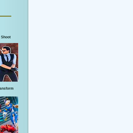
 Shoot
ransform