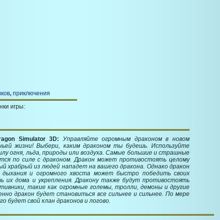
иков
,
приключения
нки игры:
agon Simulator 3D:
Управляйте огромным драконом в новом
ньей жизни! Выбери, каким драконом ты будешь. Используйте
лу огня, льда, природы или воздуха. Самые большие и страшные
ятся по силе с драконом. Дракон может противостоять целому
ый храбрый из людей нападет на вашего дракона. Однако дракон
 дыхания и огромного хвоста может быстро победить своих
ть их дома и укрепления. Дракону также будут противостоять
тивники, такие как огромные големы, тролли, демоны и другие
нно дракон будет становиться все сильнее и сильнее. По мере
го будет свой клан драконов и логово.