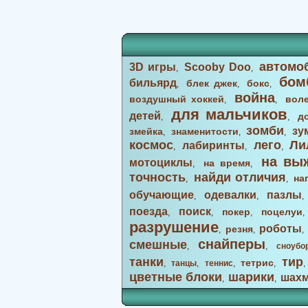
автомо
3D игры
Scooby Doo
,
,
бом
бильярд
блек джек
бокс
,
,
,
война
воздушный хоккей
вол
,
,
для мальчиков
детей
д
,
,
зомби
зу
змейка
знаменитости
,
,
,
космос
лего
Ли
лабиринты
,
,
,
на вы
мотоциклы
на время
,
,
точность
найди отличия
на
,
,
обучающие
одевалки
пазлы
,
,
поезда
поиск
покер
поцелуи
,
,
,
разрушение
роботы
резня
,
,
снайперы
смешные
,
,
сноубо
танки
тир
тетрис
,
танцы
,
теннис
,
,
цветные блоки
шарики
шах
,
,