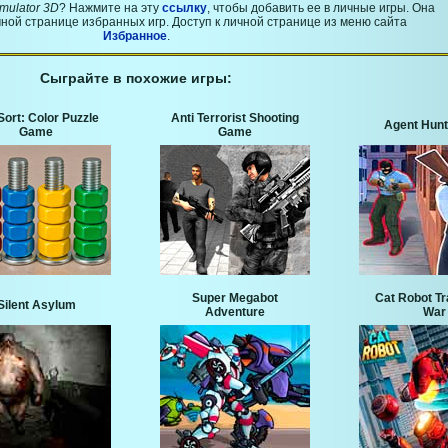
mulator 3D
? Нажмите на эту
ссылку
, чтобы добавить ее в личные игры. Она
ной странице избранных игр. Доступ к личной странице из меню сайта
Избранное
.
Сыграйте в похожие игры:
Sort: Color Puzzle
Anti Terrorist Shooting
Agent Hunt
Game
Game
Super Megabot
Cat Robot T
Silent Asylum
Adventure
War