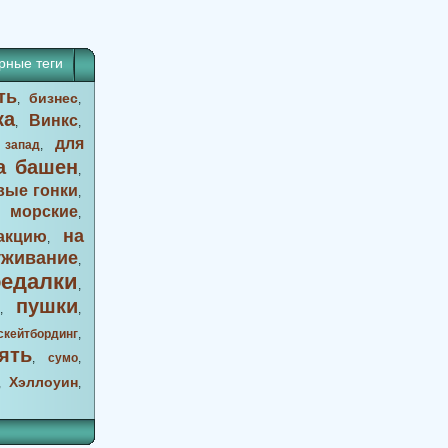
рные теги
ть
бизнес
,
,
ка
Винкс
,
,
для
 запад
,
а башен
,
вые гонки
,
морские
,
,
на
акцию
,
уживание
,
оедалки
,
пушки
,
,
скейтбординг
,
ять
,
сумо
,
Хэллоуин
,
,