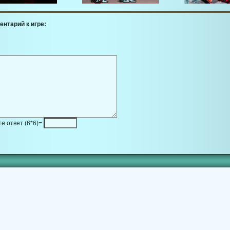
ентарий к игре:
е ответ (6*6)=