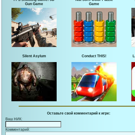
Gun Game
Game
Silent Asylum
Conduct THIS!
L
Оставьте свой комментарий к игре:
Ваш НИК:
Комментарий: