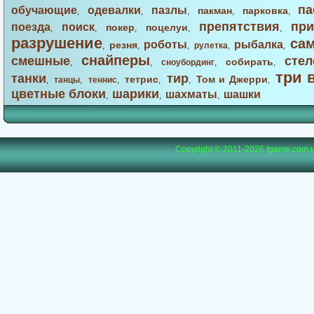
па
обучающие
одевалки
пазлы
пакман
парковка
,
,
,
,
,
препятствия
при
поезда
поиск
покер
поцелуи
,
,
,
,
,
разрушение
са
роботы
рыбалка
резня
,
,
,
рулетка
,
,
снайперы
смешные
стел
собирать
,
,
сноубординг
,
,
три 
танки
тир
тетрис
Том и Джерри
,
танцы
,
теннис
,
,
,
,
цветные блоки
шарики
шахматы
шашки
,
,
,
Copyright © 2011-2026
fgame.com.