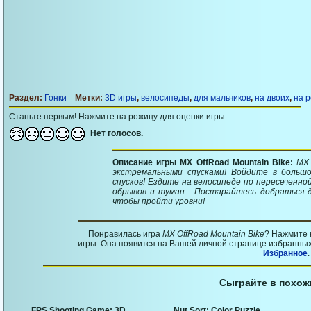
Раздел:
Гонки
Метки:
3D игры
,
велосипеды
,
для мальчиков
,
на двоих
,
на 
Станьте первым! Нажмите на рожицу для оценки игры:
Нет голосов.
Описание игры MX OffRoad Mountain Bike:
MX 
экстремальными спусками! Войдите в больш
спусков! Ездите на велосипеде по пересеченно
обрывов и туман... Постарайтесь добраться 
чтобы пройти уровни!
Понравилась игра
MX OffRoad Mountain Bike
? Нажмите 
игры. Она появится на Вашей личной странице избранных 
Избранное
.
Сыграйте в похож
FPS Shooting Game: 3D
Nut Sort: Color Puzzle