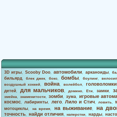
автомобили
3D игры
Scooby Doo
арканоиды
ба
,
,
,
,
бомбы
бильярд
блек джек
бокс
боулинг
велоси
,
,
,
,
,
война
головоломки
воздушный хоккей
волейбол
,
,
,
для мальчиков
з
детей
замки
домино
Ети
,
,
,
,
,
зомби
игровые автом
зума
змейка
знаменитости
,
,
,
,
космос
лего
Лило и Стич
лабиринты
ловить
,
,
,
,
,
на дво
на выживание
мотоциклы
на время
,
,
,
точность
найди отличия
нарды
наст
наперстки
,
,
,
,