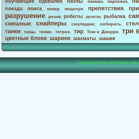
па
обучающие
одевалки
пазлы
пакман
парковка
,
,
,
,
,
препятствия
при
поезда
поиск
покер
поцелуи
,
,
,
,
,
разрушение
са
роботы
рыбалка
резня
,
,
,
рулетка
,
,
снайперы
смешные
стел
собирать
,
,
сноубординг
,
,
три 
танки
тир
тетрис
Том и Джерри
,
танцы
,
теннис
,
,
,
,
цветные блоки
шарики
шахматы
шашки
,
,
,
Copyright © 2011-2026
fgame.com.