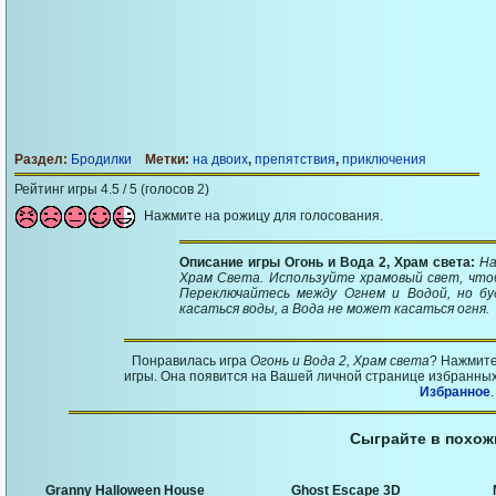
Раздел:
Бродилки
Метки:
на двоих
,
препятствия
,
приключения
Рейтинг игры 4.5 / 5 (голосов 2)
Нажмите на рожицу для голосования.
Описание игры Огонь и Вода 2, Храм света:
На
Храм Света. Используйте храмовый свет, что
Переключайтесь между Огнем и Водой, но б
касаться воды, а Вода не может касаться огня.
Понравилась игра
Огонь и Вода 2, Храм света
? Нажмите
игры. Она появится на Вашей личной странице избранных 
Избранное
.
Сыграйте в похож
Granny Halloween House
Ghost Escape 3D