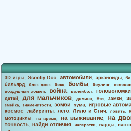
автомобили
3D игры
Scooby Doo
арканоиды
ба
,
,
,
,
бомбы
бильярд
блек джек
бокс
боулинг
велоси
,
,
,
,
,
война
головоломки
воздушный хоккей
волейбол
,
,
,
для мальчиков
з
детей
замки
домино
Ети
,
,
,
,
,
зомби
игровые автом
зума
змейка
знаменитости
,
,
,
,
космос
лего
Лило и Стич
лабиринты
ловить
,
,
,
,
,
на дво
на выживание
мотоциклы
на время
,
,
,
точность
найди отличия
нарды
наст
наперстки
,
,
,
,