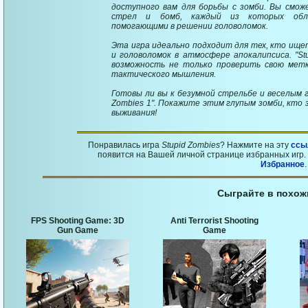
доступного вам для борьбы с зомби. Вы смо
стрел и бомб, каждый из которых обла
помогающими в решении головоломок.
Эта игра идеально подходит для тех, кто ищ
и головоломок в атмосфере апокалипсиса. "St
возможность не только проверить свою метк
тактического мышления.
Готовы ли вы к безумной стрельбе и веселым г
Zombies 1". Покажите этим глупым зомби, кто
выживания!
Понравилась игра
Stupid Zombies
? Нажмите на эту
ссы
появится на Вашей личной странице избранных игр. 
Избранное
.
Сыграйте в похож
FPS Shooting Game: 3D
Anti Terrorist Shooting
Gun Game
Game