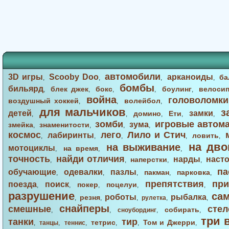
автомобили
3D игры
Scooby Doo
арканоиды
ба
,
,
,
,
бомбы
бильярд
блек джек
бокс
боулинг
велоси
,
,
,
,
,
война
головоломки
воздушный хоккей
волейбол
,
,
,
для мальчиков
з
детей
замки
домино
Ети
,
,
,
,
,
зомби
игровые автом
зума
змейка
знаменитости
,
,
,
,
космос
лего
Лило и Стич
лабиринты
ловить
,
,
,
,
,
на дво
на выживание
мотоциклы
на время
,
,
,
точность
найди отличия
нарды
наст
наперстки
,
,
,
,
па
обучающие
одевалки
пазлы
пакман
парковка
,
,
,
,
,
препятствия
при
поезда
поиск
покер
поцелуи
,
,
,
,
,
разрушение
са
роботы
рыбалка
резня
,
,
,
рулетка
,
,
снайперы
смешные
стел
собирать
,
,
сноубординг
,
,
три 
танки
тир
тетрис
Том и Джерри
,
танцы
,
теннис
,
,
,
,