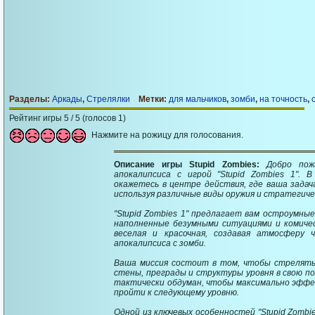
Разделы:
Аркады
,
Стрелялки
Метки:
для мальчиков
,
зомби
,
на точность
,
Рейтинг игры 5 / 5 (голосов 1)
Нажмите на рожицу для голосования.
Описание игры Stupid Zombies:
Добро пож
апокалипсиса с игрой "Stupid Zombies 1".
окажетесь в центре действия, где ваша задач
используя различные виды оружия и стратегиче
"Stupid Zombies 1" предлагает вам остроумные
наполненные безумными ситуациями и комичес
веселая и красочная, создавая атмосферу 
апокалипсиса с зомби.
Ваша миссия состоит в том, чтобы стрелять
стены, преграды и структуры уровня в свою п
тактически обдуман, чтобы максимально эффе
пройти к следующему уровню.
Одной из ключевых особенностей "Stupid Zombie