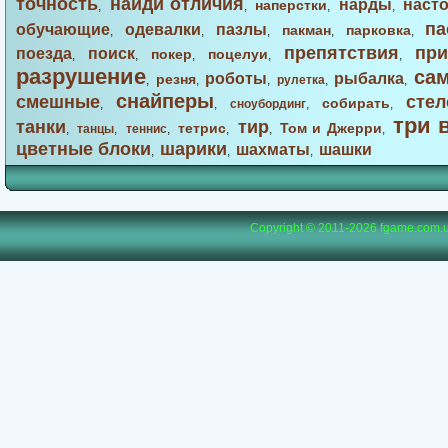
точность
найди отличия
нарды
наст
наперстки
,
,
,
,
па
обучающие
одевалки
пазлы
пакман
парковка
,
,
,
,
,
препятствия
при
поезда
поиск
покер
поцелуи
,
,
,
,
,
разрушение
са
роботы
рыбалка
резня
,
,
,
рулетка
,
,
снайперы
смешные
стел
собирать
,
,
сноубординг
,
,
три 
танки
тир
тетрис
Том и Джерри
,
танцы
,
теннис
,
,
,
,
цветные блоки
шарики
шахматы
шашки
,
,
,
Copyright © 2011-2026
fgame.com.