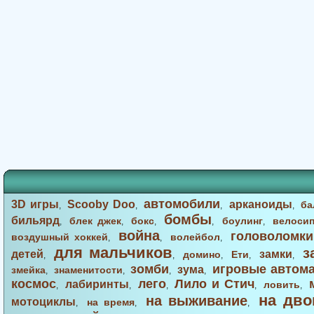
автомобили
3D игры
Scooby Doo
арканоиды
ба
,
,
,
,
бомбы
бильярд
блек джек
бокс
боулинг
велоси
,
,
,
,
,
война
головоломки
воздушный хоккей
волейбол
,
,
,
для мальчиков
з
детей
замки
домино
Ети
,
,
,
,
,
зомби
игровые автом
зума
змейка
знаменитости
,
,
,
,
космос
лего
Лило и Стич
лабиринты
ловить
,
,
,
,
,
на дво
на выживание
мотоциклы
на время
,
,
,