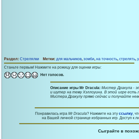
Раздел:
Стрелялки
Метки:
для мальчиков
,
зомби
,
на точность
,
стрелять
,
Станьте первым! Нажмите на рожицу для оценки игры:
Нет голосов.
Описание игры Mr Dracula:
Мистер Дракула - э
и шутер на тему Хэллоуина. В этой игре есть 
Мистера Дракулу прямо сейчас и получайте не
Понравилась игра
Mr Dracula
? Нажмите на эту
ссылку
, ч
на Вашей личной странице избранных игр. Доступ к л
Сыграйте в похож