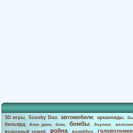
автомобили
3D игры
Scooby Doo
арканоиды
ба
,
,
,
,
бомбы
бильярд
блек джек
бокс
боулинг
велоси
,
,
,
,
,
война
головоломки
воздушный хоккей
волейбол
,
,
,