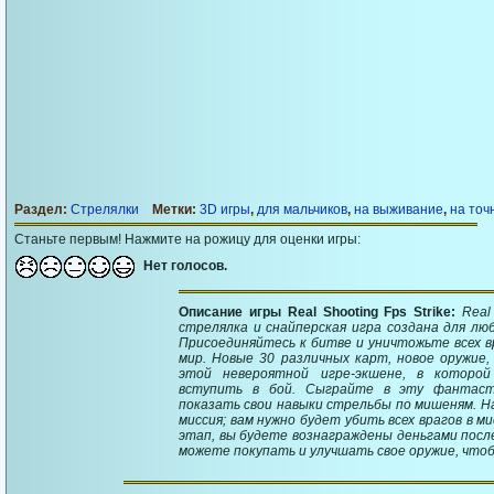
Раздел:
Стрелялки
Метки:
3D игры
,
для мальчиков
,
на выживание
,
на точ
Станьте первым! Нажмите на рожицу для оценки игры:
Нет голосов.
Описание игры Real Shooting Fps Strike:
Real
стрелялка и снайперская игра создана для л
Присоединяйтесь к битве и уничтожьте всех в
мир. Новые 30 различных карт, новое оружие
этой невероятной игре-экшене, в которо
вступить в бой. Сыграйте в эту фантаст
показать свои навыки стрельбы по мишеням. Нас
миссия; вам нужно будет убить всех врагов в 
этап, вы будете вознаграждены деньгами после
можете покупать и улучшать свое оружие, что