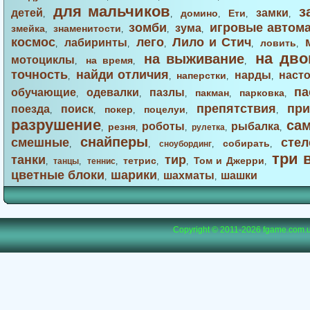
для мальчиков
з
детей
замки
домино
Ети
,
,
,
,
,
зомби
игровые автом
зума
змейка
знаменитости
,
,
,
,
космос
лего
Лило и Стич
лабиринты
ловить
,
,
,
,
,
на дво
на выживание
мотоциклы
на время
,
,
,
точность
найди отличия
нарды
наст
наперстки
,
,
,
,
па
обучающие
одевалки
пазлы
пакман
парковка
,
,
,
,
,
препятствия
при
поезда
поиск
покер
поцелуи
,
,
,
,
,
разрушение
са
роботы
рыбалка
резня
,
,
,
рулетка
,
,
снайперы
смешные
стел
собирать
,
,
сноубординг
,
,
три 
танки
тир
тетрис
Том и Джерри
,
танцы
,
теннис
,
,
,
,
цветные блоки
шарики
шахматы
шашки
,
,
,
Copyright © 2011-2026
fgame.com.