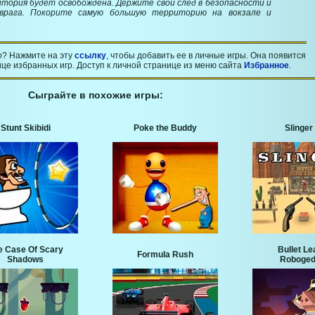
итория будет освобождена. Держите свой след в безопасности и
врага. Покорите самую большую территорию на вокзале и
o
? Нажмите на эту
ссылку
, чтобы добавить ее в личные игры. Она появится
це избранных игр. Доступ к личной странице из меню сайта
Избранное
.
Сыграйте в похожие игры:
Stunt Skibidi
Poke the Buddy
Slinger
e Case Of Scary
Bullet L
Formula Rush
Shadows
Roboge