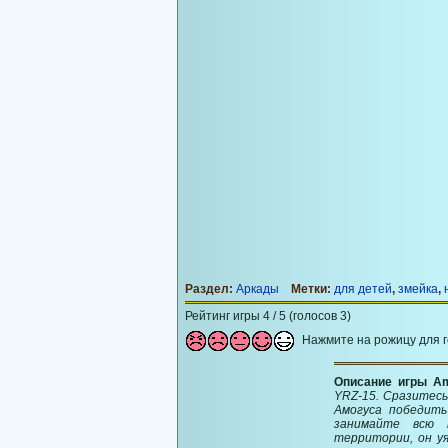
Раздел:
Аркады
Метки:
для детей
,
змейка
,
Рейтинг игры 4 / 5 (голосов 3)
Нажмите на рожицу для 
Описание игры Am
YRZ-15. Сразитесь
Амогуса победить
занимайте всю 
территории, он уя