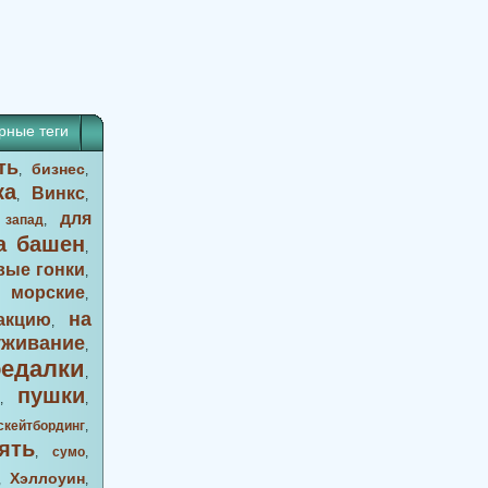
рные теги
ть
бизнес
,
,
ка
Винкс
,
,
для
 запад
,
а башен
,
вые гонки
,
морские
,
,
на
акцию
,
уживание
,
оедалки
,
пушки
,
,
скейтбординг
,
ять
,
сумо
,
Хэллоуин
,
,