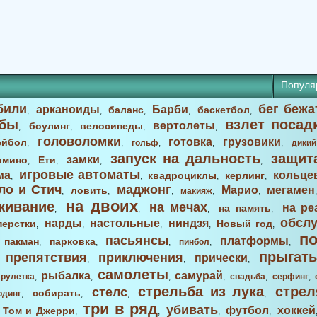
Популя
били
бег бежа
арканоиды
Барби
баланс
баскетбол
,
,
,
,
,
бы
взлет посад
вертолеты
боулинг
велосипеды
,
,
,
,
головоломки
готовка
грузовики
ейбол
,
,
гольф
,
,
,
дикий
запуск на дальность
защит
замки
омино
Ети
,
,
,
,
игровые автоматы
ма
кольце
квадроциклы
керлинг
,
,
,
,
ло и Стич
маджонг
Марио
мегамен
ловить
,
,
,
макияж
,
,
на двоих
живание
на мечах
на ре
на память
,
,
,
,
обсл
нарды
настольные
ниндзя
перстки
Новый год
,
,
,
,
,
п
пасьянсы
платформы
пакман
парковка
,
,
,
,
пинбол
,
,
прыгать
препятствия
приключения
прически
,
,
,
,
самолеты
рыбалка
самурай
,
рулетка
,
,
,
,
свадьба
,
серфинг
,
стрельба из лука
стрел
стелс
собирать
рдинг
,
,
,
,
три в ряд
убивать
футбол
хоккей
Том и Джерри
,
,
,
,
,