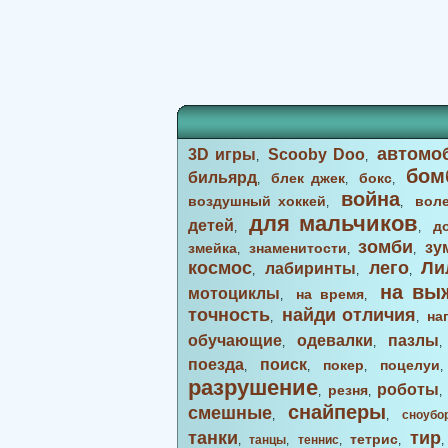
автомо
3D игры
Scooby Doo
,
,
бом
бильярд
блек джек
бокс
,
,
,
война
воздушный хоккей
вол
,
,
для мальчиков
детей
д
,
,
зомби
зу
змейка
знаменитости
,
,
,
космос
лего
Ли
лабиринты
,
,
,
на вы
мотоциклы
на время
,
,
точность
найди отличия
на
,
,
обучающие
одевалки
пазлы
,
,
поезда
поиск
покер
поцелуи
,
,
,
разрушение
роботы
резня
,
,
снайперы
смешные
,
,
сноубо
танки
тир
тетрис
,
танцы
,
теннис
,
,