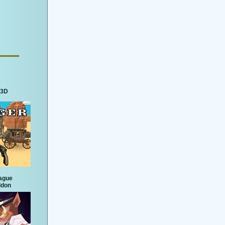
 3D
eague
ddon