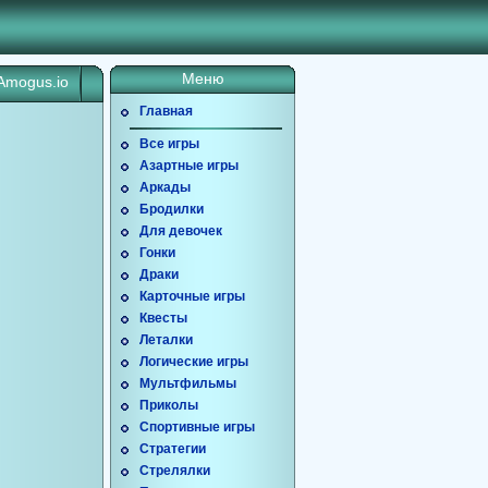
Меню
Amogus.io
Главная
Все игры
Азартные игры
Аркады
Бродилки
Для девочек
Гонки
Драки
Карточные игры
Квесты
Леталки
Логические игры
Мультфильмы
Приколы
Спортивные игры
Стратегии
Стрелялки