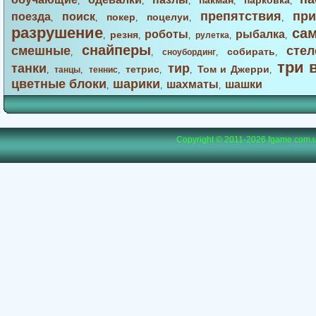
пакман
парковка
,
,
,
,
,
препятствия
при
поезда
поиск
покер
поцелуи
,
,
,
,
,
разрушение
са
роботы
рыбалка
резня
,
,
,
рулетка
,
,
снайперы
смешные
стел
собирать
,
,
сноубординг
,
,
три 
танки
тир
тетрис
Том и Джерри
,
танцы
,
теннис
,
,
,
,
цветные блоки
шарики
шахматы
шашки
,
,
,
Copyright © 2011-2026
fgame.com.