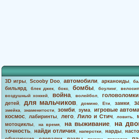
автомобили
3D игры
Scooby Doo
арканоиды
ба
,
,
,
,
бомбы
бильярд
блек джек
бокс
боулинг
велоси
,
,
,
,
,
война
головоломки
воздушный хоккей
волейбол
,
,
,
для мальчиков
з
детей
замки
домино
Ети
,
,
,
,
,
зомби
игровые автом
зума
змейка
знаменитости
,
,
,
,
космос
лего
Лило и Стич
лабиринты
ловить
,
,
,
,
,
на дво
на выживание
мотоциклы
на время
,
,
,
точность
найди отличия
нарды
наст
наперстки
,
,
,
,
па
обучающие
одевалки
пазлы