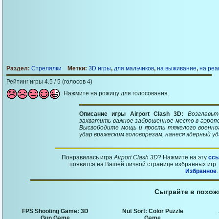
Раздел:
Стрелялки
Метки:
3D игры
,
для мальчиков
,
на выживание
,
на реа
Рейтинг игры 4.5 / 5 (голосов 4)
Нажмите на рожицу для голосования.
Описание игры Airport Clash 3D:
Возглавьт
захватить важное заброшенное место в аэроп
Высвободите мощь и ярость тяжелого военно
удар вражеским головорезам, нанеся ядерный уд
Понравилась игра
Airport Clash 3D
? Нажмите на эту
ссы
появится на Вашей личной странице избранных игр. 
Избранное
.
Сыграйте в похож
FPS Shooting Game: 3D
Nut Sort: Color Puzzle
Gun Game
Game