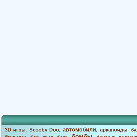
автомобили
3D игры
Scooby Doo
арканоиды
ба
,
,
,
,
бомбы
бильярд