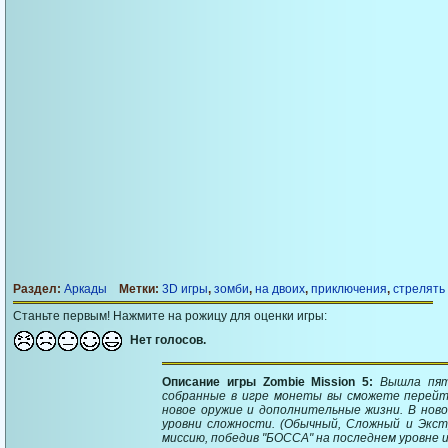
Раздел:
Аркады
Метки:
3D игры
,
зомби
,
на двоих
,
приключения
,
стрелять
Станьте первым! Нажмите на рожицу для оценки игры:
Нет голосов.
Описание игры Zombie Mission 5:
Вышла пят
собранные в игре монеты вы сможете перейт
новое оружие и дополнительные жизни. В нов
уровни сложности. (Обычный, Сложный и Экс
миссию, победив "БОССА" на последнем уровне иг