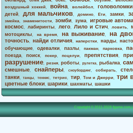
блек джек
бокс
боулинг
велоси
,
,
,
,
,
война
головоломки
воздушный хоккей
волейбол
,
,
,
для мальчиков
з
детей
замки
домино
Ети
,
,
,
,
,
зомби
игровые автом
зума
змейка
знаменитости
,
,
,
,
космос
лего
Лило и Стич
лабиринты
ловить
,
,
,
,
,
на дво
на выживание
мотоциклы
на время
,
,
,
точность
найди отличия
нарды
наст
наперстки
,
,
,
,
па
обучающие
одевалки
пазлы
пакман
парковка
,
,
,
,
,
препятствия
при
поезда
поиск
покер
поцелуи
,
,
,
,
,
разрушение
са
роботы
рыбалка
резня
,
,
,
рулетка
,
,
снайперы
смешные
стел
собирать
,
,
сноубординг
,
,
три 
танки
тир
тетрис
Том и Джерри
,
танцы
,
теннис
,
,
,
,
цветные блоки
шарики
шахматы
шашки
,
,
,
Copyright © 2011-2026
fgame.com.