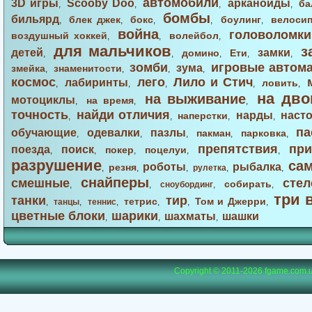
автомобили
3D игры
Scooby Doo
арканоиды
ба
,
,
,
,
бомбы
бильярд
блек джек
бокс
боулинг
велоси
,
,
,
,
,
война
головоломки
воздушный хоккей
волейбол
,
,
,
для мальчиков
з
детей
замки
домино
Ети
,
,
,
,
,
зомби
игровые автом
зума
змейка
знаменитости
,
,
,
,
космос
лего
Лило и Стич
лабиринты
ловить
,
,
,
,
,
на дво
на выживание
мотоциклы
на время
,
,
,
точность
найди отличия
нарды
наст
наперстки
,
,
,
,
па
обучающие
одевалки
пазлы
пакман
парковка
,
,
,
,
,
препятствия
при
поезда
поиск
покер
поцелуи
,
,
,
,
,
разрушение
са
роботы
рыбалка
резня
,
,
,
рулетка
,
,
снайперы
смешные
стел
собирать
,
,
сноубординг
,
,
три 
танки
тир
тетрис
Том и Джерри
,
танцы
,
теннис
,
,
,
,
цветные блоки
шарики
шахматы
шашки
,
,
,
Copyright © 2011-2026
fgame.com.