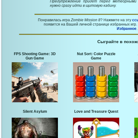
Предупреждение придет перед метеорными 
нужно сразу идти в щитовую кабину.
Понравилась игра
Zombie Mission 8
? Нажмите на эту
сс
появится на Вашей личной странице избранных игр. 
Избранное
.
Сыграйте в похож
FPS Shooting Game: 3D
Nut Sort: Color Puzzle
Gun Game
Game
Silent Asylum
Love and Treasure Quest