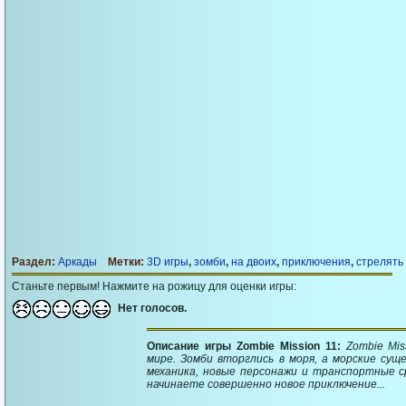
Раздел:
Аркады
Метки:
3D игры
,
зомби
,
на двоих
,
приключения
,
стрелять
Станьте первым! Нажмите на рожицу для оценки игры:
Нет голосов.
Описание игры Zombie Mission 11:
Zombie Mi
мире. Зомби вторглись в моря, а морские сущ
механика, новые персонажи и транспортные с
начинаете совершенно новое приключение...