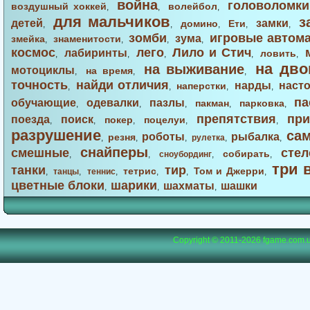
война
головоломки
воздушный хоккей
волейбол
,
,
,
для мальчиков
з
детей
замки
домино
Ети
,
,
,
,
,
зомби
игровые автом
зума
змейка
знаменитости
,
,
,
,
космос
лего
Лило и Стич
лабиринты
ловить
,
,
,
,
,
на дво
на выживание
мотоциклы
на время
,
,
,
точность
найди отличия
нарды
наст
наперстки
,
,
,
,
па
обучающие
одевалки
пазлы
пакман
парковка
,
,
,
,
,
препятствия
при
поезда
поиск
покер
поцелуи
,
,
,
,
,
разрушение
са
роботы
рыбалка
резня
,
,
,
рулетка
,
,
снайперы
смешные
стел
собирать
,
,
сноубординг
,
,
три 
танки
тир
тетрис
Том и Джерри
,
танцы
,
теннис
,
,
,
,
цветные блоки
шарики
шахматы
шашки
,
,
,
Copyright © 2011-2026
fgame.com.