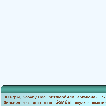
автомобили
3D игры
Scooby Doo
арканоиды
ба
,
,
,
,
бомбы
бильярд
блек джек
бокс
боулинг
велоси
,
,
,
,
,