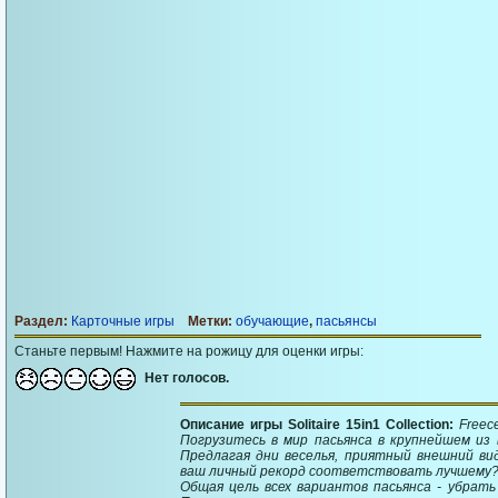
Раздел:
Карточные игры
Метки:
обучающие
,
пасьянсы
Станьте первым! Нажмите на рожицу для оценки игры:
Нет голосов.
Описание игры Solitaire 15in1 Collection:
Freec
Погрузитесь в мир пасьянса в крупнейшем из
Предлагая дни веселья, приятный внешний ви
ваш личный рекорд соответствовать лучшему
Общая цель всех вариантов пасьянса - убрать