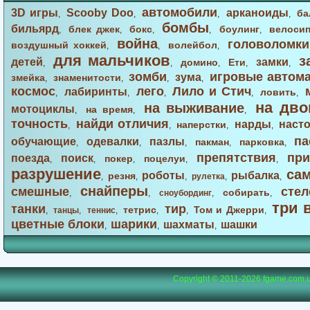
автомобили
3D игры
Scooby Doo
арканоиды
ба
,
,
,
,
бомбы
бильярд
блек джек
бокс
боулинг
велоси
,
,
,
,
,
война
головоломки
воздушный хоккей
волейбол
,
,
,
для мальчиков
з
детей
замки
домино
Ети
,
,
,
,
,
зомби
игровые автом
зума
змейка
знаменитости
,
,
,
,
космос
лего
Лило и Стич
лабиринты
ловить
,
,
,
,
,
на дво
на выживание
мотоциклы
на время
,
,
,
точность
найди отличия
нарды
наст
наперстки
,
,
,
,
па
обучающие
одевалки
пазлы
пакман
парковка
,
,
,
,
,
препятствия
при
поезда
поиск
покер
поцелуи
,
,
,
,
,
разрушение
са
роботы
рыбалка
резня
,
,
,
рулетка
,
,
снайперы
смешные
стел
собирать
,
,
сноубординг
,
,
три 
танки
тир
тетрис
Том и Джерри
,
танцы
,
теннис
,
,
,
,
цветные блоки
шарики
шахматы
шашки
,
,
,
Copyright © 2011-2026
fgame.com.