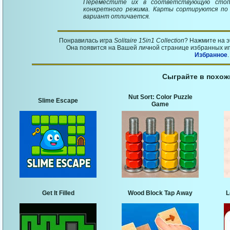
Переместите их в соответствующую стоп
конкретного режима. Карты сортируются по
вариант отличается.
Понравилась игра
Solitaire 15in1 Collection
? Нажмите на 
Она появится на Вашей личной странице избранных игр
Избранное
.
Сыграйте в похож
Nut Sort: Color Puzzle
Slime Escape
Game
Get It Filled
Wood Block Tap Away
L