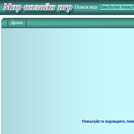
Поиск игр:
Драки
Игра начнется через 25 сек. Кликните дл