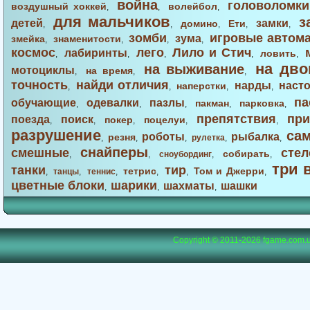
война
головоломки
воздушный хоккей
волейбол
,
,
,
для мальчиков
з
детей
замки
домино
Ети
,
,
,
,
,
зомби
игровые автом
зума
змейка
знаменитости
,
,
,
,
космос
лего
Лило и Стич
лабиринты
ловить
,
,
,
,
,
на дво
на выживание
мотоциклы
на время
,
,
,
точность
найди отличия
нарды
наст
наперстки
,
,
,
,
па
обучающие
одевалки
пазлы
пакман
парковка
,
,
,
,
,
препятствия
при
поезда
поиск
покер
поцелуи
,
,
,
,
,
разрушение
са
роботы
рыбалка
резня
,
,
,
рулетка
,
,
снайперы
смешные
стел
собирать
,
,
сноубординг
,
,
три 
танки
тир
тетрис
Том и Джерри
,
танцы
,
теннис
,
,
,
,
цветные блоки
шарики
шахматы
шашки
,
,
,
Copyright © 2011-2026
fgame.com.