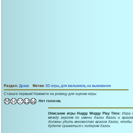
Раздел:
Драки
Метки:
3D игры
,
для мальчиков
,
на выживание
Станьте первым! Нажмите на рожицу для оценки игры:
Нет голосов.
Описание игры Huggy Wuggy Play Time:
Игра 
между героем по имени Хагги Вагги и врага
должны убить множество врагов Хагги, чтобы 
будете сражаться с лидером Хагги.