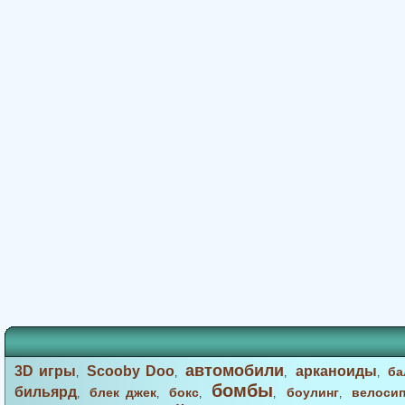
автомобили
3D игры
Scooby Doo
арканоиды
ба
,
,
,
,
бомбы
бильярд
блек джек
бокс
боулинг
велоси
,
,
,
,
,