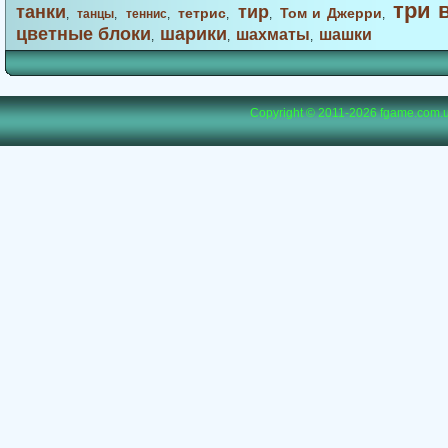
три 
танки
тир
тетрис
Том и Джерри
,
танцы
,
теннис
,
,
,
,
цветные блоки
шарики
шахматы
шашки
,
,
,
Copyright © 2011-2026
fgame.com.