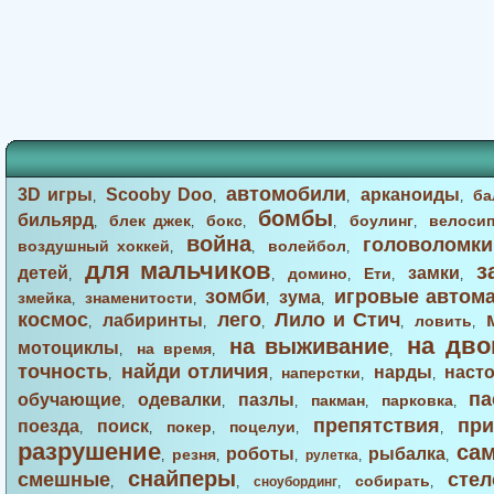
автомобили
3D игры
Scooby Doo
арканоиды
ба
,
,
,
,
бомбы
бильярд
блек джек
бокс
боулинг
велоси
,
,
,
,
,
война
головоломки
воздушный хоккей
волейбол
,
,
,
для мальчиков
з
детей
замки
домино
Ети
,
,
,
,
,
зомби
игровые автом
зума
змейка
знаменитости
,
,
,
,
космос
лего
Лило и Стич
лабиринты
ловить
,
,
,
,
,
на дво
на выживание
мотоциклы
на время
,
,
,
точность
найди отличия
нарды
наст
наперстки
,
,
,
,
па
обучающие
одевалки
пазлы
пакман
парковка
,
,
,
,
,
препятствия
при
поезда
поиск
покер
поцелуи
,
,
,
,
,
разрушение
са
роботы
рыбалка
резня
,
,
,
рулетка
,
,
снайперы
смешные
стел
собирать
,
,
сноубординг
,
,