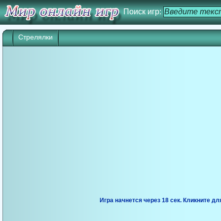
Поиск игр:
Стрелялки
Игра начнется через 17 сек. Кликните дл