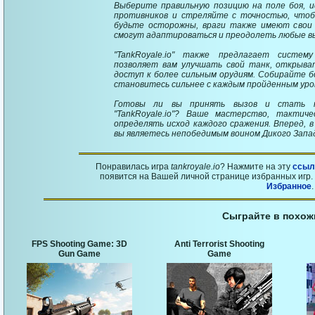
Выберите правильную позицию на поле боя, 
противников и стреляйте с точностью, чтоб
будьте осторожны, враги также имеют свои 
смогут адаптироваться и преодолеть любые в
"TankRoyale.io" также предлагает систем
позволяет вам улучшать свой танк, открыва
доступ к более сильным орудиям. Собирайте 
становитесь сильнее с каждым пройденным уро
Готовы ли вы принять вызов и стать н
"TankRoyale.io"? Ваше мастерство, тактич
определять исход каждого сражения. Вперед, в
вы являетесь непобедимым воином Дикого Запа
Понравилась игра
tankroyale.io
? Нажмите на эту
ссыл
появится на Вашей личной странице избранных игр. 
Избранное
.
Сыграйте в похож
FPS Shooting Game: 3D
Anti Terrorist Shooting
Gun Game
Game